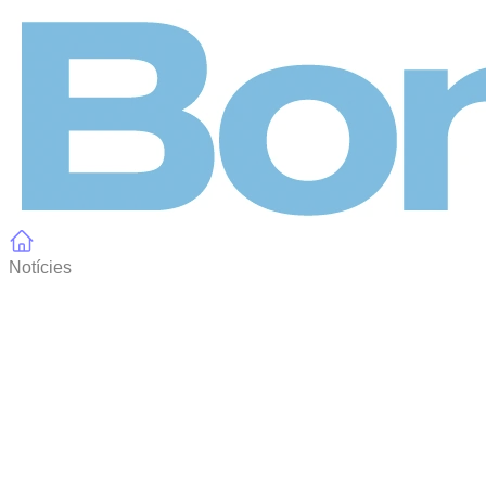
Panell de gestió de galetes
Notícies