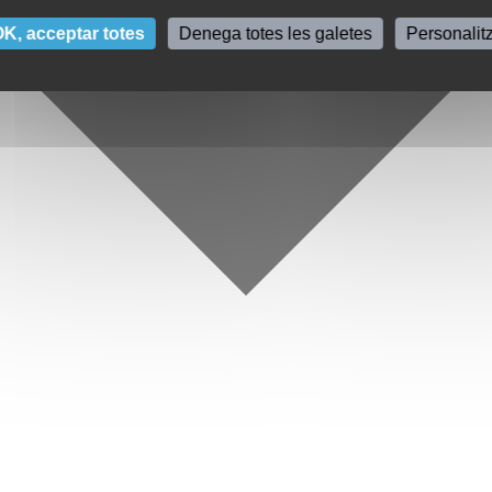
K, acceptar totes
Denega totes les galetes
Personalit