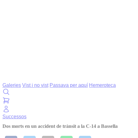
Galeries
Vist i no vist
Passava per aquí
Hemeroteca
Successos
Dos morts en un accident de trànsit a la C-14 a Bassella