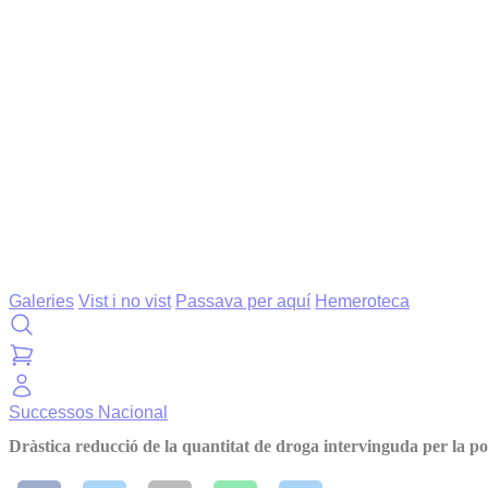
Galeries
Vist i no vist
Passava per aquí
Hemeroteca
Successos
Nacional
Dràstica reducció de la quantitat de droga intervinguda per la pol