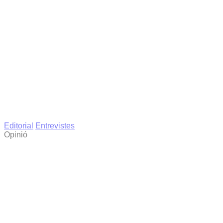
Editorial
Entrevistes
Opinió