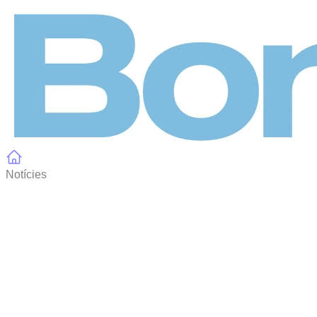
Panell de gestió de galetes
Notícies