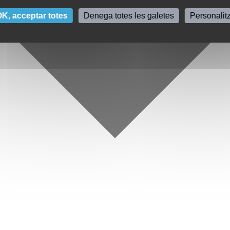
K, acceptar totes
Denega totes les galetes
Personalit