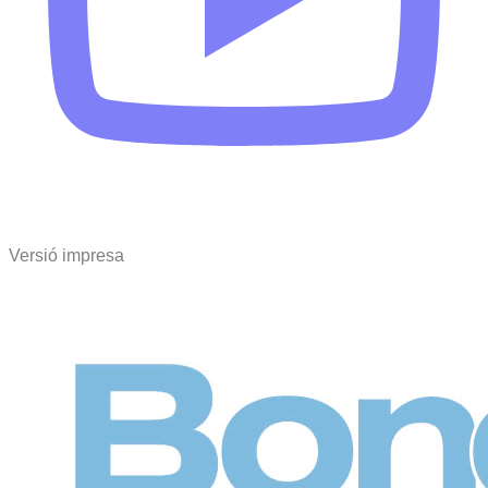
Versió impresa