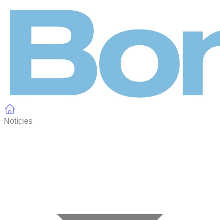
Panell de gestió de galetes
Notícies