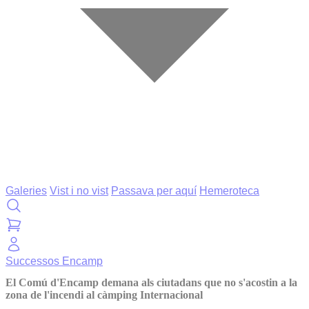
Galeries
Vist i no vist
Passava per aquí
Hemeroteca
Successos
Encamp
El Comú d'Encamp demana als ciutadans que no s'acostin a la
zona de l'incendi al càmping Internacional