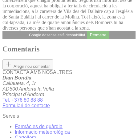
coneixement que s'hagin produït ferits. Segons han informat des de
la corporació, aquest ha obligat a fer talls de circulació a les
immediacions, a la carretera de Vila des del Dallaire cap a l'església
de Santa Eulàlia i al carrer de la Molina. Tot i això, la zona està
col·lapsada, i a més de quatre ambulàncies dels Bombers hi ha
diverses persones que s'han acostat a la zona.
Permetre
Google Adsense està deshabilitat.
Comentaris
Afegir nou comentari
CONTACTA AMB NOSALTRES
Diari Bondia
Callaueta, 4, 1r
AD500 Andorra la Vella
Principat d'Andorra
Tel. +376 80 88 88
Formulari de contacte
Serveis
Farmàcies de guàrdia
Informació meteorològica
Cartellera