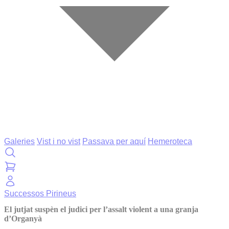
Galeries
Vist i no vist
Passava per aquí
Hemeroteca
Successos
Pirineus
El jutjat suspèn el judici per l’assalt violent a una granja
d’Organyà