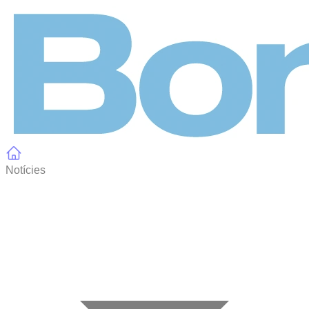
Panell de gestió de galetes
Notícies