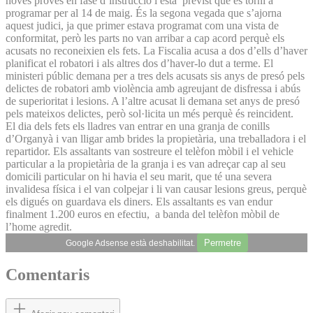
noves proves en fase d’instrucció i està previst que es torni a
programar per al 14 de maig. És la segona vegada que s’ajorna
aquest judici, ja que primer estava programat com una vista de
conformitat, però les parts no van arribar a cap acord perquè els
acusats no reconeixien els fets. La Fiscalia acusa a dos d’ells d’haver
planificat el robatori i als altres dos d’haver-lo dut a terme. El
ministeri públic demana per a tres dels acusats sis anys de presó pels
delictes de robatori amb violència amb agreujant de disfressa i abús
de superioritat i lesions. A l’altre acusat li demana set anys de presó
pels mateixos delictes, però sol·licita un més perquè és reincident.
El dia dels fets els lladres van entrar en una granja de conills
d’Organyà i van lligar amb brides la propietària, una treballadora i el
repartidor. Els assaltants van sostreure el telèfon mòbil i el vehicle
particular a la propietària de la granja i es van adreçar cap al seu
domicili particular on hi havia el seu marit, que té una severa
invalidesa física i el van colpejar i li van causar lesions greus, perquè
els digués on guardava els diners. Els assaltants es van endur
finalment 1.200 euros en efectiu, a banda del telèfon mòbil de
l’home agredit.
Permetre
Google Adsense està deshabilitat.
Comentaris