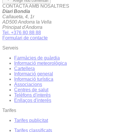
Afegir nou comentari
CONTACTA AMB NOSALTRES
Diari Bondia
Callaueta, 4, 1r
AD500 Andorra la Vella
Principat d'Andorra
Tel. +376 80 88 88
Formulari de contacte
Serveis
Farmàcies de guàrdia
Informació meteorològica
Cartellera
Informació general
Informació turística
Associacions
Centres de salut
Telèfons d'interès
Enllaços d'interés
Tarifes
Tarifes publicitat
Tarifes classificats