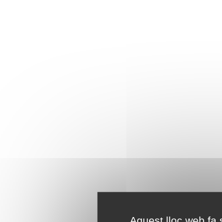
Aquest lloc web fa s