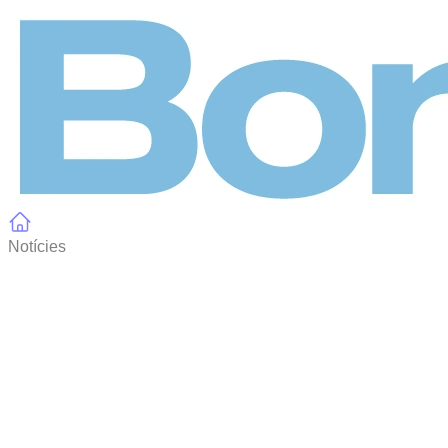
Panell de gestió de galetes
Notícies