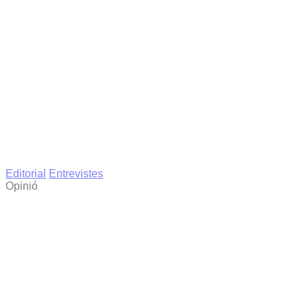
Editorial
Entrevistes
Opinió