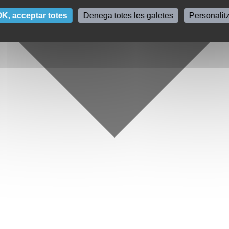
K, acceptar totes
Denega totes les galetes
Personalit