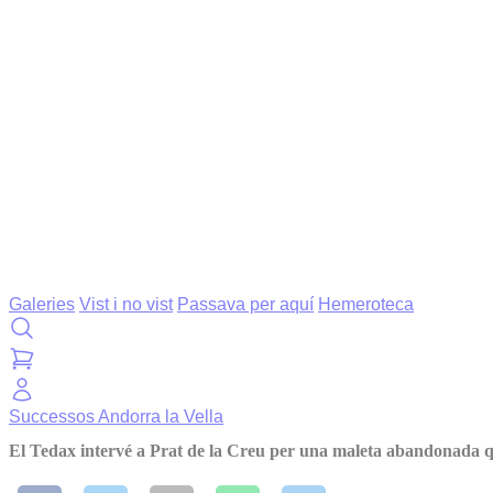
Galeries
Vist i no vist
Passava per aquí
Hemeroteca
Successos
Andorra la Vella
El Tedax intervé a Prat de la Creu per una maleta abandonada qu