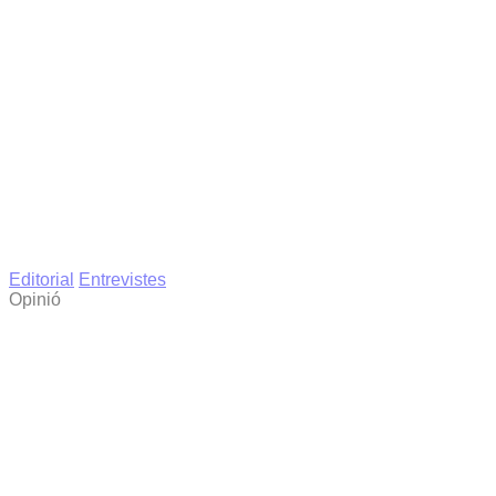
Editorial
Entrevistes
Opinió