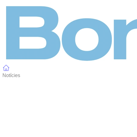
Panell de gestió de galetes
Notícies