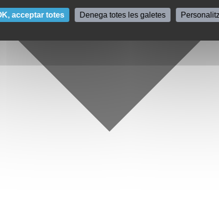
K, acceptar totes
Denega totes les galetes
Personalit