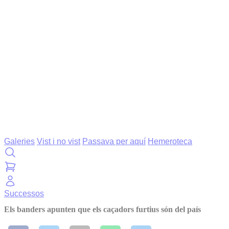
Galeries
Vist i no vist
Passava per aquí
Hemeroteca
Successos
Els banders apunten que els caçadors furtius són del país