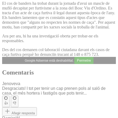
El cos de banders ha trobat durant la jornada d'avui un mascle de
mufló decapitat per furtivisme a la zona del Bosc Viu d'Ordino. Es
tracta d'un acte de caça furtiva il·legal durant aquesta època de l'any.
Els banders lamenten que es constatin aquest tipus d'actes que
demostren que "alguns no respecten les normes de caça". Per aquest
motiu, han compartit per les xarxes socials la troballa de l'animal.
Ara per ara, hi ha una investigació oberta per trobar-ne els
responsables.
Des del cos demanen col·laboració ciutadana davant els casos de
caça furtiva perquè ho denunciïn trucant al 148 o 875 723.
Permetre
Google Adsense està deshabilitat.
Comentaris
Jenoveva
Desgraciats! I tot per tenir un cap prenen pols al saló de
casa, el més hortera i fastigós que pots tenir...
👍
👎
Afegir resposta