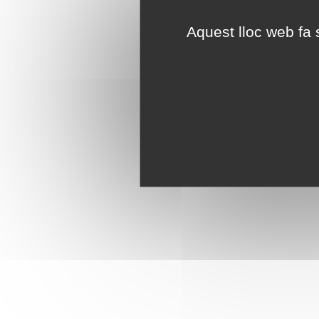
Aquest lloc web fa s