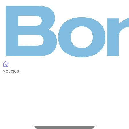
Panell de gestió de galetes
Notícies