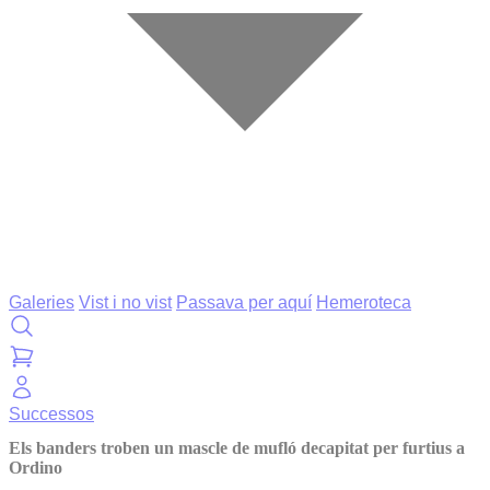
Galeries
Vist i no vist
Passava per aquí
Hemeroteca
Successos
Els banders troben un mascle de mufló decapitat per furtius a
Ordino