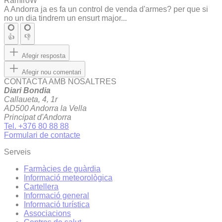
RamiroW
A Andorra ja es fa un control de venda d'armes? per que si
no un dia tindrem un ensurt major...
👍
👎
Afegir resposta
Afegir nou comentari
CONTACTA AMB NOSALTRES
Diari Bondia
Callaueta, 4, 1r
AD500 Andorra la Vella
Principat d'Andorra
Tel. +376 80 88 88
Formulari de contacte
Serveis
Farmàcies de guàrdia
Informació meteorològica
Cartellera
Informació general
Informació turística
Associacions