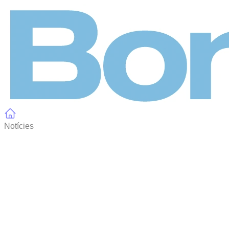
Panell de gestió de galetes
Notícies