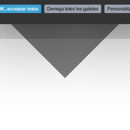
K, acceptar totes
Denega totes les galetes
Personalit