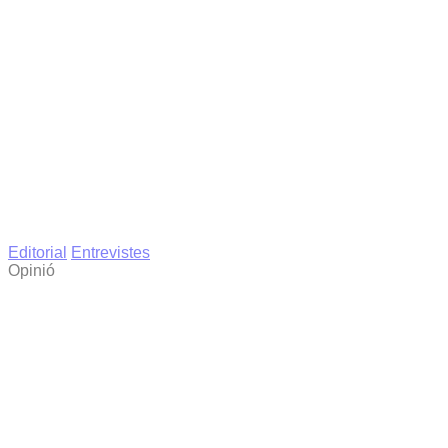
Editorial
Entrevistes
Opinió