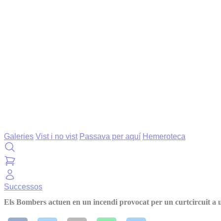
Galeries
Vist i no vist
Passava per aquí
Hemeroteca
Successos
Els Bombers actuen en un incendi provocat per un curtcircuit a u