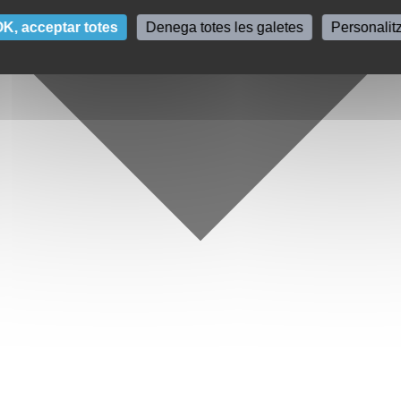
K, acceptar totes
Denega totes les galetes
Personalit