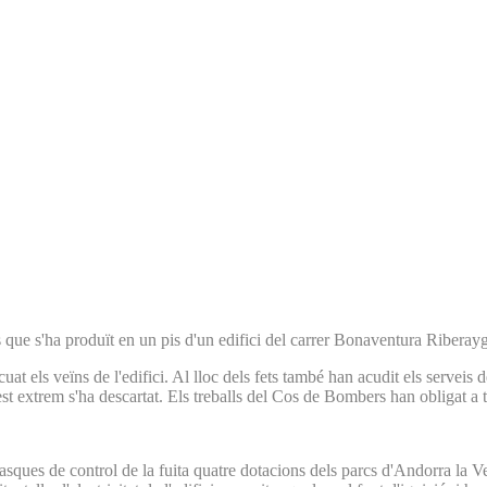
 que s'ha produït en un pis d'un edifici del carrer Bonaventura Riberay
acuat els veïns de l'edifici. Al lloc dels fets també han acudit els serv
st extrem s'ha descartat. Els treballs del Cos de Bombers han obligat a tal
 tasques de control de la fuita quatre dotacions dels parcs d'Andorra la