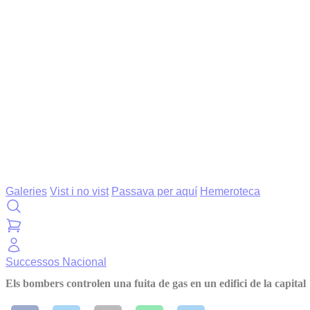
Galeries
Vist i no vist
Passava per aquí
Hemeroteca
Successos
Nacional
Els bombers controlen una fuita de gas en un edifici de la capital