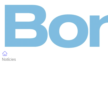
Panell de gestió de galetes
Notícies