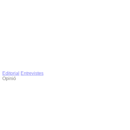
Editorial
Entrevistes
Opinió