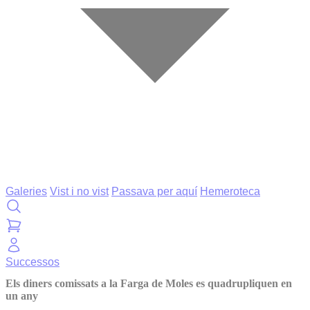
Galeries
Vist i no vist
Passava per aquí
Hemeroteca
Successos
Els diners comissats a la Farga de Moles es quadrupliquen en
un any