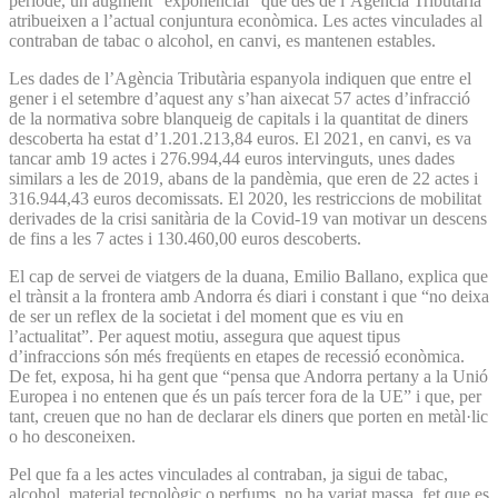
període, un augment “exponencial” que des de l’Agència Tributària
atribueixen a l’actual conjuntura econòmica. Les actes vinculades al
contraban de tabac o alcohol, en canvi, es mantenen estables.
Les dades de l’Agència Tributària espanyola indiquen que entre el
gener i el setembre d’aquest any s’han aixecat 57 actes d’infracció
de la normativa sobre blanqueig de capitals i la quantitat de diners
descoberta ha estat d’1.201.213,84 euros. El 2021, en canvi, es va
tancar amb 19 actes i 276.994,44 euros intervinguts, unes dades
similars a les de 2019, abans de la pandèmia, que eren de 22 actes i
316.944,43 euros decomissats. El 2020, les restriccions de mobilitat
derivades de la crisi sanitària de la Covid-19 van motivar un descens
de fins a les 7 actes i 130.460,00 euros descoberts.
El cap de servei de viatgers de la duana, Emilio Ballano, explica que
el trànsit a la frontera amb Andorra és diari i constant i que “no deixa
de ser un reflex de la societat i del moment que es viu en
l’actualitat”. Per aquest motiu, assegura que aquest tipus
d’infraccions són més freqüents en etapes de recessió econòmica.
De fet, exposa, hi ha gent que “pensa que Andorra pertany a la Unió
Europea i no entenen que és un país tercer fora de la UE” i que, per
tant, creuen que no han de declarar els diners que porten en metàl·lic
o ho desconeixen.
Pel que fa a les actes vinculades al contraban, ja sigui de tabac,
alcohol, material tecnològic o perfums, no ha variat massa, fet que es