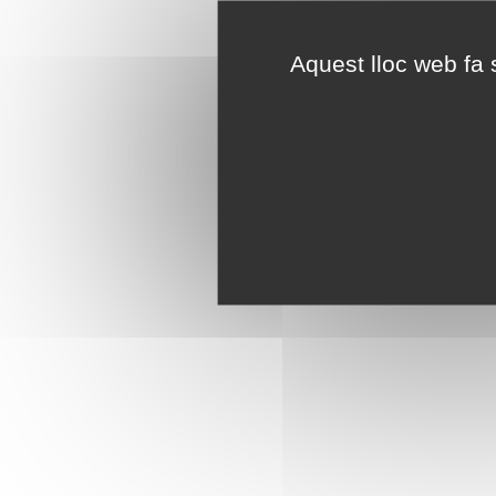
Aquest lloc web fa s