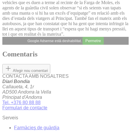
vehicles que es duen a terme al recinte de la Farga de Moles, els
agents de la guàrdia civil solen observar “si els seients van tapats
amb una manta o si hi ha un excés d’equipatge” en relació amb els
dies d’estada dels viatgers al Principat. També fan el mateix amb els
autobusos, ja que han constatat que hi ha gent que intenta infringir la
llei en aquest tipus de transport i “espera que hi hagi menys pressió,
tot i que en realitat és la mateixa”.
Permetre
Google Adsense està deshabilitat.
Comentaris
Afegir nou comentari
CONTACTA AMB NOSALTRES
Diari Bondia
Callaueta, 4, 1r
AD500 Andorra la Vella
Principat d'Andorra
Tel. +376 80 88 88
Formulari de contacte
Serveis
Farmàcies de guàrdia