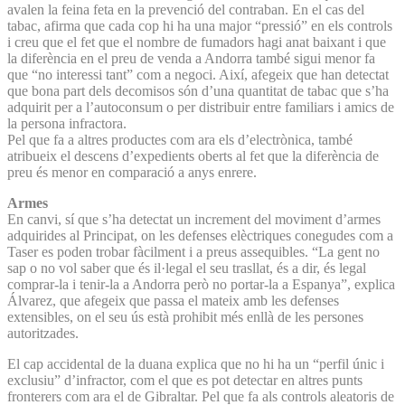
avalen la feina feta en la prevenció del contraban. En el cas del
tabac, afirma que cada cop hi ha una major “pressió” en els controls
i creu que el fet que el nombre de fumadors hagi anat baixant i que
la diferència en el preu de venda a Andorra també sigui menor fa
que “no interessi tant” com a negoci. Així, afegeix que han detectat
que bona part dels decomisos són d’una quantitat de tabac que s’ha
adquirit per a l’autoconsum o per distribuir entre familiars i amics de
la persona infractora.
Pel que fa a altres productes com ara els d’electrònica, també
atribueix el descens d’expedients oberts al fet que la diferència de
preu és menor en comparació a anys enrere.
Armes
En canvi, sí que s’ha detectat un increment del moviment d’armes
adquirides al Principat, on les defenses elèctriques conegudes com a
Taser es poden trobar fàcilment i a preus assequibles. “La gent no
sap o no vol saber que és il·legal el seu trasllat, és a dir, és legal
comprar-la i tenir-la a Andorra però no portar-la a Espanya”, explica
Álvarez, que afegeix que passa el mateix amb les defenses
extensibles, on el seu ús està prohibit més enllà de les persones
autoritzades.
El cap accidental de la duana explica que no hi ha un “perfil únic i
exclusiu” d’infractor, com el que es pot detectar en altres punts
fronterers com ara el de Gibraltar. Pel que fa als controls aleatoris de