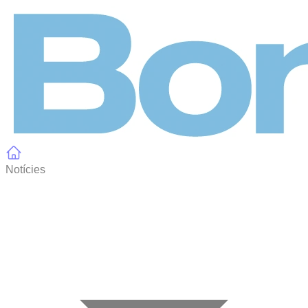
Panell de gestió de galetes
Notícies