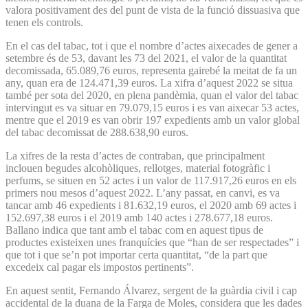
valora positivament des del punt de vista de la funció dissuasiva que
tenen els controls.
En el cas del tabac, tot i que el nombre d’actes aixecades de gener a
setembre és de 53, davant les 73 del 2021, el valor de la quantitat
decomissada, 65.089,76 euros, representa gairebé la meitat de fa un
any, quan era de 124.471,39 euros. La xifra d’aquest 2022 se situa
també per sota del 2020, en plena pandèmia, quan el valor del tabac
intervingut es va situar en 79.079,15 euros i es van aixecar 53 actes,
mentre que el 2019 es van obrir 197 expedients amb un valor global
del tabac decomissat de 288.638,90 euros.
La xifres de la resta d’actes de contraban, que principalment
inclouen begudes alcohòliques, rellotges, material fotogràfic i
perfums, se situen en 52 actes i un valor de 117.917,26 euros en els
primers nou mesos d’aquest 2022. L’any passat, en canvi, es va
tancar amb 46 expedients i 81.632,19 euros, el 2020 amb 69 actes i
152.697,38 euros i el 2019 amb 140 actes i 278.677,18 euros.
Ballano indica que tant amb el tabac com en aquest tipus de
productes existeixen unes franquícies que “han de ser respectades” i
que tot i que se’n pot importar certa quantitat, “de la part que
excedeix cal pagar els impostos pertinents”.
En aquest sentit, Fernando Álvarez, sergent de la guàrdia civil i cap
accidental de la duana de la Farga de Moles, considera que les dades