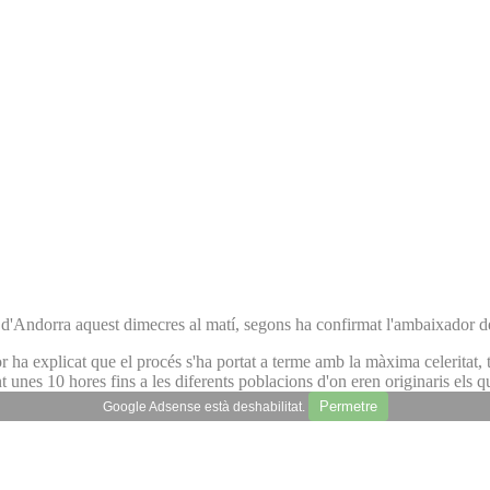
tit d'Andorra aquest dimecres al matí, segons ha confirmat l'ambaixado
 ha explicat que el procés s'ha portat a terme amb la màxima celeritat, t
t unes 10 hores fins a les diferents poblacions d'on eren originaris els q
Permetre
Google Adsense està deshabilitat.