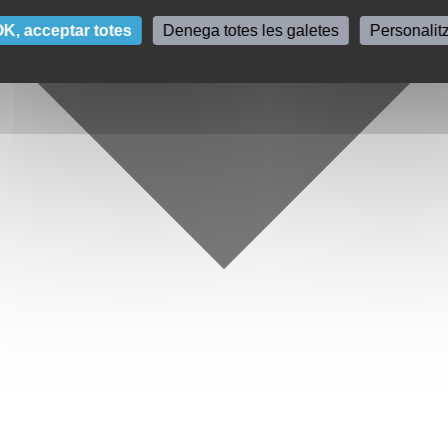
K, acceptar totes
Denega totes les galetes
Personalit