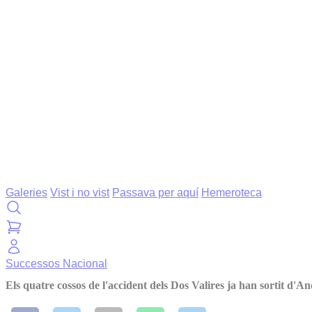
Galeries
Vist i no vist
Passava per aquí
Hemeroteca
Successos
Nacional
Els quatre cossos de l'accident dels Dos Valires ja han sortit d'A