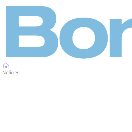
Panell de gestió de galetes
Notícies