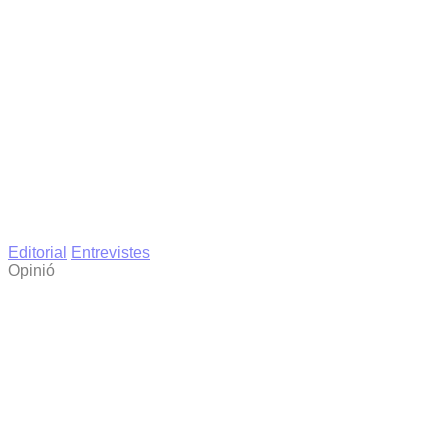
Editorial
Entrevistes
Opinió