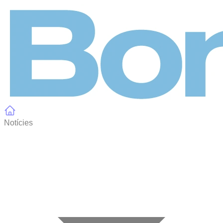
Panell de gestió de galetes
Notícies