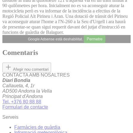
dissabte al matí al quilòmetre 121 d'aquesta via en un tram limitat a
90 quilòmetres per hora. Inicialment no es va aconseguir aturar la
motocicleta però es va informar de la incidència a efectius de la
Regió Policial Alt Pirineu i Aran. Una dotació de trànsit del Pirineu
va aconseguir aturar l'home a l'N-260 a la Seu d'Urgell i ara haurà
de presentar-se quan sigui requerit davant del jutjat d'instrucció en
funcions de guàrdia de Balaguer.
Permetre
Google Adsense està deshabilitat.
Comentaris
Afegir nou comentari
CONTACTA AMB NOSALTRES
Diari Bondia
Callaueta, 4, 1r
AD500 Andorra la Vella
Principat d'Andorra
Tel. +376 80 88 88
Formulari de contacte
Serveis
Farmàcies de guàrdia
Informació meteorològica