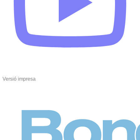
Versió impresa