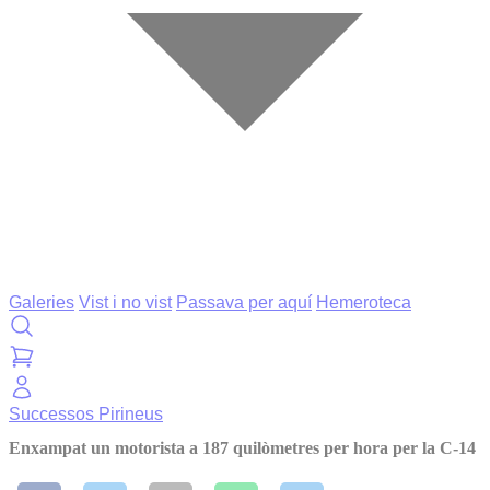
Galeries
Vist i no vist
Passava per aquí
Hemeroteca
Successos
Pirineus
Enxampat un motorista a 187 quilòmetres per hora per la C-14