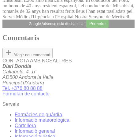
Mitsubishi L200 amb matrícula espanyola. El conductor del Ford,
un home de 40 anys resident espanyol, i el conductor del Mitsubishi,
romanès de 32 anys han resultat ferits lleus i han estat traslladats pel
Servei Mèdic d'Urgència a l'Hospital Nostra Senyora de Meritxell.
Permetre
Google Adsense està deshabilitat.
Comentaris
Afegir nou comentari
CONTACTA AMB NOSALTRES
Diari Bondia
Callaueta, 4, 1r
AD500 Andorra la Vella
Principat d'Andorra
Tel. +376 80 88 88
Formulari de contacte
Serveis
Farmàcies de guàrdia
Informació meteorològica
Cartellera
Informació general
Informació turística