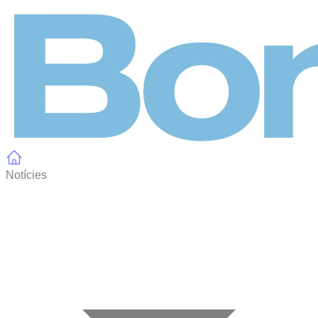
Panell de gestió de galetes
Notícies