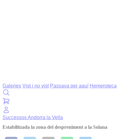
Galeries
Vist i no vist
Passava per aquí
Hemeroteca
Successos
Andorra la Vella
Estabilitzada la zona del despreniment a la Solana