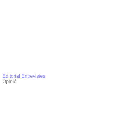
Editorial
Entrevistes
Opinió