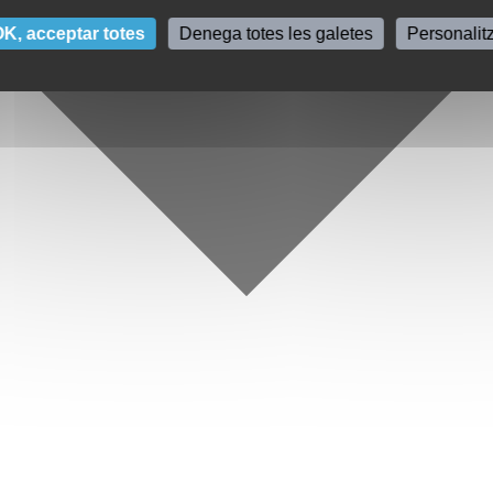
K, acceptar totes
Denega totes les galetes
Personalit