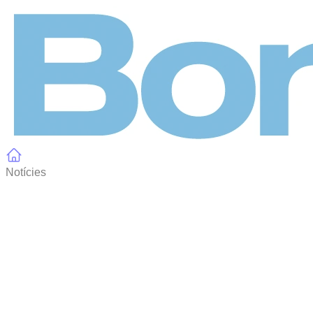
Panell de gestió de galetes
Notícies