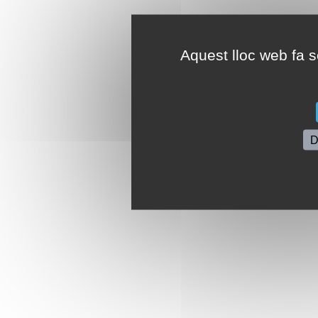
Aquest lloc web fa se
D