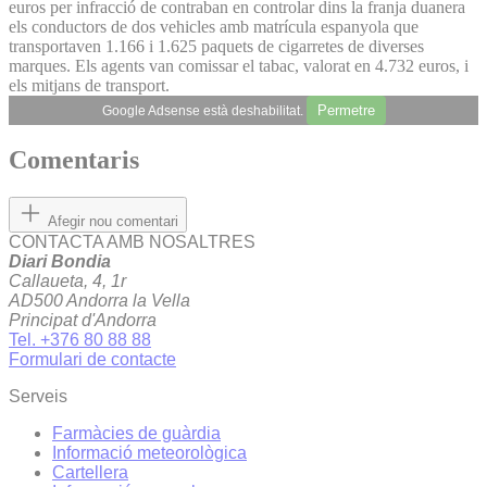
euros per infracció de contraban en controlar dins la franja duanera
els conductors de dos vehicles amb matrícula espanyola que
transportaven 1.166 i 1.625 paquets de cigarretes de diverses
marques. Els agents van comissar el tabac, valorat en 4.732 euros, i
els mitjans de transport.
Permetre
Google Adsense està deshabilitat.
Comentaris
Afegir nou comentari
CONTACTA AMB NOSALTRES
Diari Bondia
Callaueta, 4, 1r
AD500 Andorra la Vella
Principat d'Andorra
Tel. +376 80 88 88
Formulari de contacte
Serveis
Farmàcies de guàrdia
Informació meteorològica
Cartellera