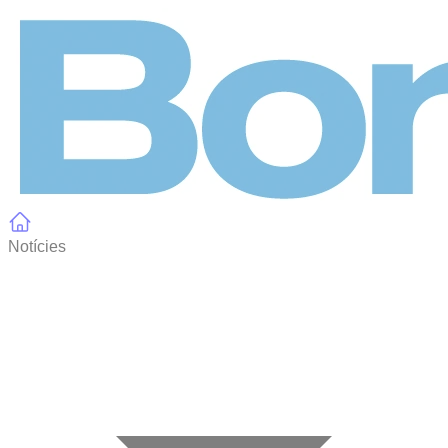
Panell de gestió de galetes
Notícies