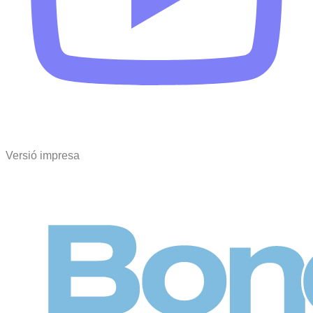
Versió impresa