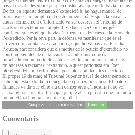
propietat intel·lectual. El Tribunal de Corts va denegar l’extradició el
passat mes de desembre perquè considerava que no hi havia motius.
De fet, en aquesta demanda d’extradició hi ha hagut manca de
formalismes i incompliment de documentació. Segons la Fiscalia,
aquest complement d’informació va ser després i el Tribunal de
Corts no el va tenir en compte. Fiscalia critica Corts perquè
considera que és ell qui havia d’esmenar els defectes de la forma de
l’extradició. Per la seva part, la defensa va manifestar que és el
Govern qui tramita les extradicions, i que ho va passar a Fiscalia.
Aquesta part considera que els motius de la petició d’extradició no
constitueixen delicte en la legislació andorrana i que és
principalment un motiu de caràcter polític que mou les autoritats
finlandeses a reclamar l’extradició. Aquest periodista era líder
ultradretà del partit reformista i possible candidat a les eleccions.
El proper 19 de març el Tribunal Superior haurà de dictar sentència
sobre aquesta extradició denegada en primera instància. El mateix
finlandès va dir que ell té ara un càncer greu d’intestins i que vol
acabar el tractament al Principat perquè al seu país diu que no tindrà
un judici just i un tractament de qualitat.
Permetre
Google Adsense està deshabilitat.
Comentaris