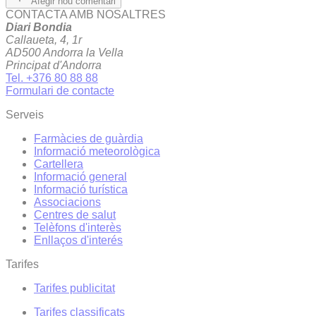
Afegir nou comentari
CONTACTA AMB NOSALTRES
Diari Bondia
Callaueta, 4, 1r
AD500 Andorra la Vella
Principat d'Andorra
Tel. +376 80 88 88
Formulari de contacte
Serveis
Farmàcies de guàrdia
Informació meteorològica
Cartellera
Informació general
Informació turística
Associacions
Centres de salut
Telèfons d'interès
Enllaços d'interés
Tarifes
Tarifes publicitat
Tarifes classificats