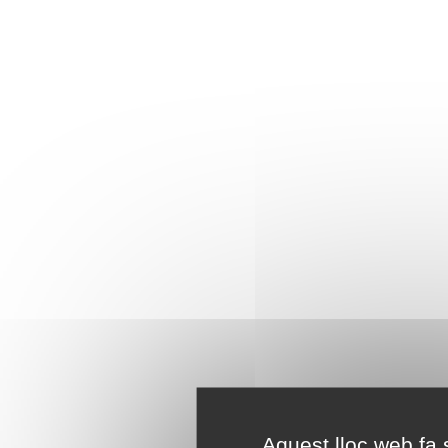
Aquest lloc web fa s