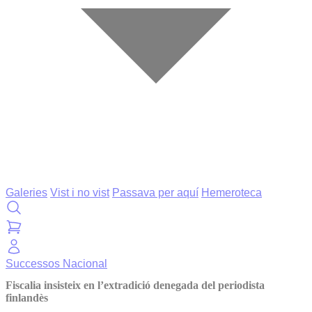
Galeries
Vist i no vist
Passava per aquí
Hemeroteca
Successos
Nacional
Fiscalia insisteix en l’extradició denegada del periodista
finlandès