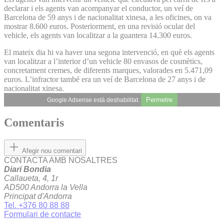
declarar i els agents van acompanyar el conductor, un veí de
Barcelona de 59 anys i de nacionalitat xinesa, a les oficines, on va
mostrar 8.600 euros. Posteriorment, en una revisió ocular del
vehicle, els agents van localitzar a la guantera 14.300 euros.
El mateix dia hi va haver una segona intervenció, en què els agents
van localitzar a l’interior d’un vehicle 80 envasos de cosmètics,
concretament cremes, de diferents marques, valorades en 5.471,09
euros. L’infractor també era un veí de Barcelona de 27 anys i de
nacionalitat xinesa.
Permetre
Google Adsense està deshabilitat.
Comentaris
Afegir nou comentari
CONTACTA AMB NOSALTRES
Diari Bondia
Callaueta, 4, 1r
AD500 Andorra la Vella
Principat d'Andorra
Tel. +376 80 88 88
Formulari de contacte