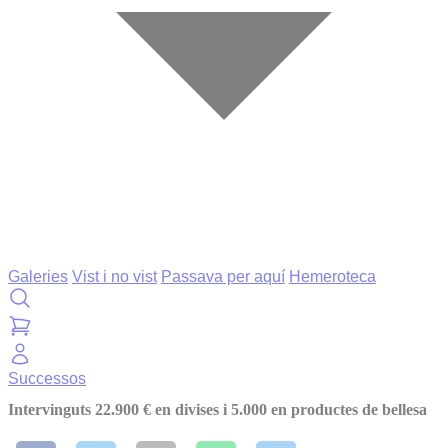
Galeries
Vist i no vist
Passava per aquí
Hemeroteca
Successos
Intervinguts 22.900 € en divises i 5.000 en productes de bellesa