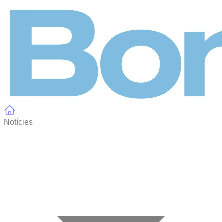
Panell de gestió de galetes
Notícies