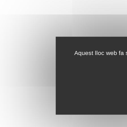
Aquest lloc web fa s