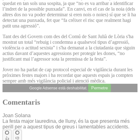
quedat en tan sols una sospita, ja que “no es va arribar a identificar
l’indret de la possible punxada”. En canvi, en el cas de la noia (dels
altres dos no va poder determinar si eren nois o noies) sí que se li ha
detectat una punxada, fet que “fa créixer el risc que realment hagi
patit una agressió”.
Tant des del Govern com des del Comú de Sant Julià de Lòria s'ha
mostrat un total “rebuig i condemna a qualsevol tipus d’agressió,
violència o actitud sexista” i s'ha demanat a la ciutadania que siguin
actius davant d’aquestes agressions per protegir les dones, “no
justificant mai l’agressor sota la premissa de la festa”.
Jover no ha parlat de cap protocol especial de vigilància durant les
pròximes festes majors i ha recordat que aquests espais ja compten
sempre amb més vigilància policial i atenció mèdica.
Permetre
Google Adsense està deshabilitat.
Comentaris
Joan Solana
La festa major lauredina, de lluny, és la que presenta més
perill per a aquest tipus de greus i lamentables accidents.
👍
👎