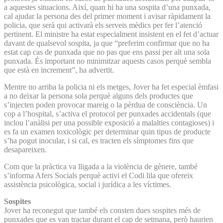
a aquestes situacions. Així, quan hi ha una sospita d’una punxada,
cal ajudar la persona des del primer moment i avisar ràpidament la
policia, que serà qui activarà els serveis mèdics per fer l’atenció
pertinent. El ministre ha estat especialment insistent en el fet d’actuar
davant de qualsevol sospita, ja que “preferim confirmar que no ha
estat cap cas de punxada que no pas que ens passi per alt una sola
punxada. És important no minimitzar aquests casos perquè sembla
que està en increment”, ha advertit.
Mentre no arriba la policia ni els metges, Jover ha fet especial èmfasi
a no deixar la persona sola perquè alguns dels productes que
s’injecten poden provocar mareig o la pèrdua de consciència. Un
cop a l’hospital, s’activa el protocol per punxades accidentals (que
inclou l’anàlisi per una possible exposició a malalties contagioses) i
es fa un examen toxicològic per determinar quin tipus de producte
s’ha pogut inocular, i si cal, es tracten els símptomes fins que
desapareixen.
Com que la pràctica va lligada a la violència de gènere, també
s’informa Afers Socials perquè activi el Codi lila que ofereix
assistència psicològica, social i jurídica a les víctimes.
Sospites
Jover ha reconegut que també els consten dues sospites més de
punxades que es van tractar durant el cap de setmana, però haurien