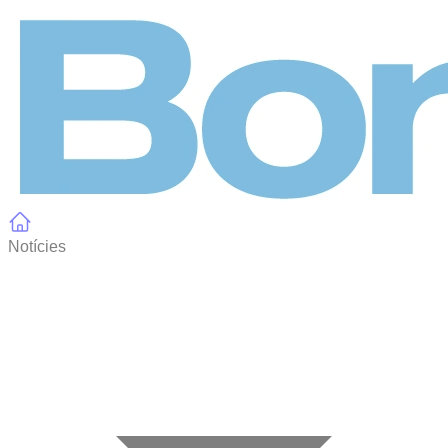
Panell de gestió de galetes
Notícies