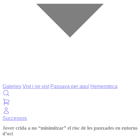
Galeries
Vist i no vist
Passava per aquí
Hemeroteca
Successos
Jover crida a no “minimitzar” el risc de les punxades en entorns
d’oci