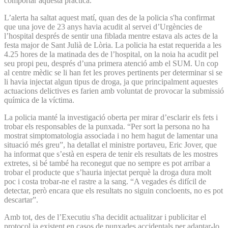
comportar aquesta pràctica.
L’alerta ha saltat aquest matí, quan des de la policia s'ha confirmat
que una jove de 23 anys havia acudit al servei d’Urgències de
l’hospital després de sentir una fiblada mentre estava als actes de la
festa major de Sant Julià de Lòria. La policia ha estat requerida a les
4.25 hores de la matinada des de l’hospital, on la noia ha acudit pel
seu propi peu, després d’una primera atenció amb el SUM. Un cop
al centre mèdic se li han fet les proves pertinents per determinar si se
li havia injectat algun tipus de droga, ja que principalment aquestes
actuacions delictives es farien amb voluntat de provocar la submissió
química de la víctima.
La policia manté la investigació oberta per mirar d’esclarir els fets i
trobar els responsables de la punxada. “Per sort la persona no ha
mostrat simptomatologia associada i no hem hagut de lamentar una
situació més greu”, ha detallat el ministre portaveu, Eric Jover, que
ha informat que s’està en espera de tenir els resultats de les mostres
extretes, si bé també ha reconegut que no sempre es pot arribar a
trobar el producte que s’hauria injectat perquè la droga dura molt
poc i costa trobar-ne el rastre a la sang. “A vegades és difícil de
detectar, però encara que els resultats no siguin concloents, no es pot
descartar”.
Amb tot, des de l’Executiu s'ha decidit actualitzar i publicitar el
protocol ja existent en casos de punxades accidentals per adaptar-lo