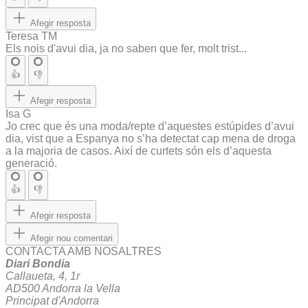
Afegir resposta
Teresa TM
Els nois d'avui dia, ja no saben que fer, molt trist...
👍
👎
Afegir resposta
Isa G
Jo crec que és una moda/repte d’aquestes estúpides d’avui
dia, vist que a Espanya no s’ha detectat cap mena de droga
a la majoria de casos. Així de curtets són els d’aquesta
generació.
👍
👎
Afegir resposta
Afegir nou comentari
CONTACTA AMB NOSALTRES
Diari Bondia
Callaueta, 4, 1r
AD500 Andorra la Vella
Principat d'Andorra