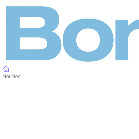
Panell de gestió de galetes
Notícies