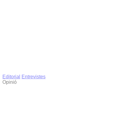
Editorial
Entrevistes
Opinió