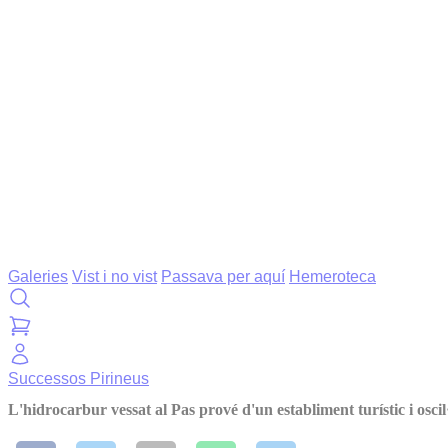
Galeries
Vist i no vist
Passava per aquí
Hemeroteca
Successos
Pirineus
L'hidrocarbur vessat al Pas prové d'un establiment turístic i oscil·l