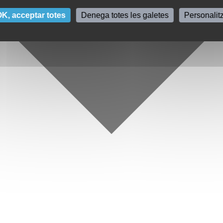
K, acceptar totes
Denega totes les galetes
Personalit