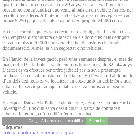
quart implicat, un no resident de 20 anys. Es tractava d’un altre
presumpte contrabandista que venia al país en un vehicle francès per
recollir mercaderia. A l’interior del cotxe que van interceptar es van
trobar 6.250 paquets de tabac valorats en prop de 24.480 euros.
En els escorcolls que es van efectuar en la botiga del Pas de la Casa,
en l’empresa distribuïdora de tabac i en els domicilis dels detinguts
es van comissar 70.000 euros en efectiu, dispositius electrònics i
documentació. A més, es van segrestar cinc vehicles.
En l’àmbit de la investigació, però unes setmanes després, el mes de
març del 2025, la Policia va detenir dos homes més, de 32 i 44 anys.
L’arrest es va efectuar per ordre judicial per la seva presumpta
implicació en el subministrament de tabac. En l’escorcoll al domicili
d’un dels detinguts es va localitzar un cotxe amb un doble fons que
s’hauria fet servir per amagar el tabac i es va confiscar un segon
vehicle.
Els especialistes de la Policia calculen que, des que va començar la
investigació i fins que es va desarticular la xarxa de contraban,
s’hauria fet entrega d’un milió d’euros en tabac.
Permetre
Google Adsense està deshabilitat.
Etiquetes
policia
contraban
operació aigua