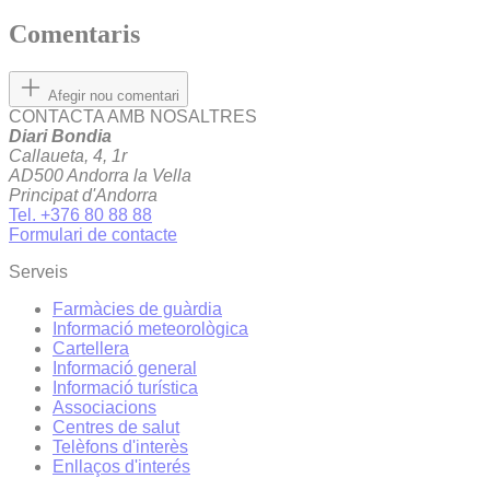
Comentaris
Afegir nou comentari
CONTACTA AMB NOSALTRES
Diari Bondia
Callaueta, 4, 1r
AD500 Andorra la Vella
Principat d'Andorra
Tel. +376 80 88 88
Formulari de contacte
Serveis
Farmàcies de guàrdia
Informació meteorològica
Cartellera
Informació general
Informació turística
Associacions
Centres de salut
Telèfons d'interès
Enllaços d'interés