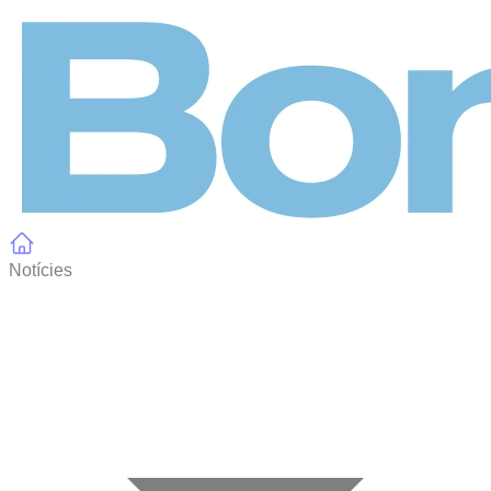
Panell de gestió de galetes
Notícies