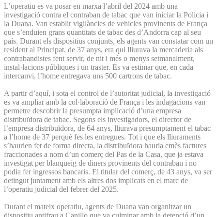
L’operatiu es va posar en marxa l’abril del 2024 amb una
investigació contra el contraban de tabac que van iniciar la Policia i
la Duana. Van establir vigilàncies de vehicles provinents de França
que s’enduien grans quantitats de tabac des d’Andorra cap al seu
país. Durant els dispositius conjunts, els agents van constatar com un
resident al Principat, de 37 anys, era qui lliurava la mercaderia als
contrabandistes fent servir, de nit i més o menys setmanalment,
instal·lacions públiques i un traster. Es va estimar que, en cada
intercanvi, l’home entregava uns 500 cartrons de tabac.
A partir d’aquí, i sota el control de l’autoritat judicial, la investigació
es va ampliar amb la col·laboració de França i les indagacions van
permetre descobrir la presumpta implicació d’una empresa
distribuïdora de tabac. Segons els investigadors, el director de
l’empresa distribuïdora, de 64 anys, lliurava presumptament el tabac
a l’home de 37 perquè fes les entregues. Tot i que els lliuraments
s’haurien fet de forma directa, la distribuïdora hauria emès factures
fraccionades a nom d’un comerç del Pas de la Casa, que ja estava
investigat per blanqueig de diners provinents del contraban i no
podia fer ingressos bancaris. El titular del comerç, de 43 anys, va ser
detingut juntament amb els altres dos implicats en el marc de
l’operatiu judicial del febrer del 2025.
Durant el mateix operatiu, agents de Duana van organitzar un
dispositiu antifrau a Canillo que va culminar amb la detenció d’un