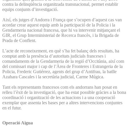
contra la delinqüència organitzada transnacional, permet establir
equips conjunts d’investigació.
Així, els jutges d’Andorra i França que s’ocupen d’aquest cas van
acordar crear aquest equip amb la participació de la Policia i la
Gendarmeria nacional francesa, que hi va intervenir mitjançant el
GIR, el Grup Interministerial de Recerca francès, i la Brigada de
Prada de Conflent.
L’acte de reconeixement, en què s’ha fet balanç dels resultats, ha
comptat amb la presència d’autoritats judicials franceses i
comandaments de la Gendarmeria de la regió d’Occitània, així com
del comissari major i cap de l’Àrea de Fronteres i Estrangeria de la
Policia, Frederic Gutiérrez, agents del grup d’Antifrau, la batlle
Azahara Cascales i la secretària judicial, Carme Múgica.
Tant els representants francesos com els andorrans han posat en
relleu l’èxit de la investigació, que ha estat possible gràcies a la bona
coordinació i organització de les actuacions i a una cooperació
exemplar que assenta les bases per a altres intervencions conjuntes
en el futur.
Operació Aigua