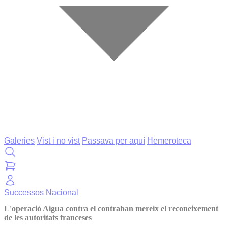
Galeries
Vist i no vist
Passava per aquí
Hemeroteca
Successos
Nacional
L'operació Aigua contra el contraban mereix el reconeixement
de les autoritats franceses