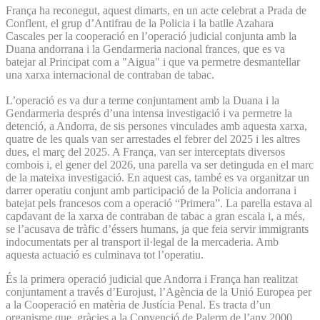
França ha reconegut, aquest dimarts, en un acte celebrat a Prada de
Conflent, el grup d’Antifrau de la Policia i la batlle Azahara
Cascales per la cooperació en l’operació judicial conjunta amb la
Duana andorrana i la Gendarmeria nacional frances, que es va
batejar al Principat com a "Aigua" i que va permetre desmantellar
una xarxa internacional de contraban de tabac.
L’operació es va dur a terme conjuntament amb la Duana i la
Gendarmeria després d’una intensa investigació i va permetre la
detenció, a Andorra, de sis persones vinculades amb aquesta xarxa,
quatre de les quals van ser arrestades el febrer del 2025 i les altres
dues, el març del 2025. A França, van ser interceptats diversos
combois i, el gener del 2026, una parella va ser detinguda en el marc
de la mateixa investigació. En aquest cas, també es va organitzar un
darrer operatiu conjunt amb participació de la Policia andorrana i
batejat pels francesos com a operació “Primera”. La parella estava al
capdavant de la xarxa de contraban de tabac a gran escala i, a més,
se l’acusava de tràfic d’éssers humans, ja que feia servir immigrants
indocumentats per al transport il·legal de la mercaderia. Amb
aquesta actuació es culminava tot l’operatiu.
És la primera operació judicial que Andorra i França han realitzat
conjuntament a través d’Eurojust, l’Agència de la Unió Europea per
a la Cooperació en matèria de Justícia Penal. Es tracta d’un
organisme que, gràcies a la Convenció de Palerm de l’any 2000