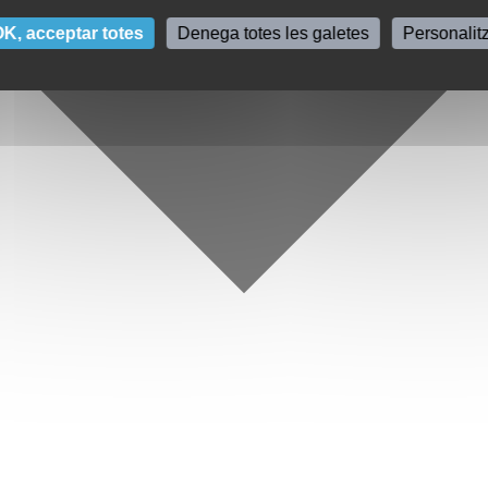
K, acceptar totes
Denega totes les galetes
Personalit