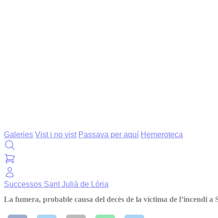
Galeries
Vist i no vist
Passava per aquí
Hemeroteca
Successos
Sant Julià de Lòria
La fumera, probable causa del decès de la víctima de l’incendi a 