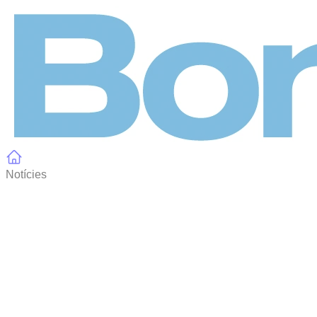
Panell de gestió de galetes
Notícies