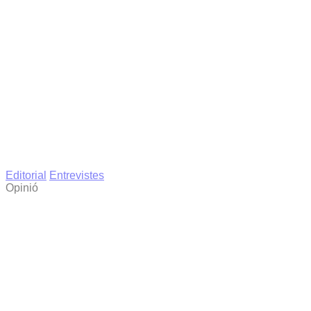
Editorial
Entrevistes
Opinió