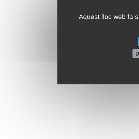
Aquest lloc web fa se
D