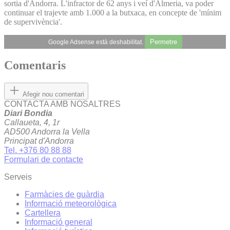
sortia d'Andorra. L'infractor de 62 anys i veí d'Almeria, va poder
continuar el trajevte amb 1.000 a la butxaca, en concepte de 'mínim
de supervivència'.
Permetre
Google Adsense està deshabilitat.
Comentaris
Afegir nou comentari
CONTACTA AMB NOSALTRES
Diari Bondia
Callaueta, 4, 1r
AD500 Andorra la Vella
Principat d'Andorra
Tel. +376 80 88 88
Formulari de contacte
Serveis
Farmàcies de guàrdia
Informació meteorològica
Cartellera
Informació general