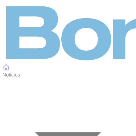
Panell de gestió de galetes
Notícies