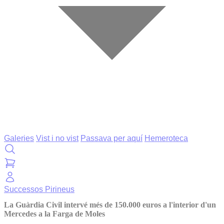
Galeries
Vist i no vist
Passava per aquí
Hemeroteca
Successos
Pirineus
La Guàrdia Civil intervé més de 150.000 euros a l'interior d'un
Mercedes a la Farga de Moles