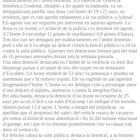
maltractaments en l’àmbit domèstic. En matèria de violència
domèstica l’endemà, dissabte, a les quatre la matinada, va ser
detinguda una parella: una dona i un home de 19 i 25 anys, no
residents, que es van agredir mútuament a la via pública, a Arinsal.
Els agents van ser requerits per intervenir en aquesta agressió. La
dona es va resistir a l’actuació de la policia i va desobeir els agents.
A l’home li van trobar 11 grams de marihuana i 0,8 grams d’haixix.
Tots dos van ser detinguts per maltractaments en l’àmbit domèstic,
però a ella se li va afegir un delicte contra la funció pública i a ell un
contra la salut pública. Aquestes tres detencions formen part del total
de 16 persones arrestades durant tota la setmana passada.
Una altra detenció destacada en l’àmbit de la violència va tenir lloc
diumenge passat a un quart de nou del vespre en un restaurant
d’Escaldes. Un home resident de 53 anys va amenaçar i insultar un
matrimoni que s’hi trobava sopant. Els va esgrimir un pal agredint
lleugerament l’home. L’home va ser detingut com a presumpte autor
d’uns delictes d’injúries, amenaces i contra la integritat física.
Per altra banda, destaca la detenció d’un home no resident de 25
anys per accés il·lícit a un xalet d’Encamp i ús indegut d’un turisme,
dimarts passat 13 d’agost. L’home, conegut del perjudicat, va
aprofitar que el propietari del xalet i del vehicle estava de vacances
per entrar al domicili sense autorització i fer ús del turisme estacionat
al garatge, tot i que el va retornar posteriorment i no va causar cap
dany ni sostracció.
En delictes contra la salut pública, destaca la detenció, a la frontera