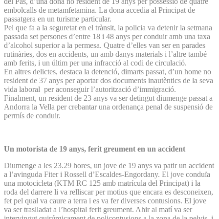
del Pas, d’una dona no resident de 19 anys per possessió de quatre
embolcalls de metamfetamina. La dona accedia al Principat de
passatgera en un turisme particular.
Pel que fa a la seguretat en el trànsit, la policia va detenir la setmana
passada set persones d’entre 18 i 48 anys per conduir amb una taxa
d’alcohol superior a la permesa. Quatre d’elles van ser en parades
rutinàries, dos en accidents, un amb danys materials i l’altre també
amb ferits, i un últim per una infracció al codi de circulació.
En altres delictes, destaca la detenció, dimarts passat, d’un home no
resident de 37 anys per aportar dos documents inautèntics de la seva
vida laboral per aconseguir l’autorització d’immigració.
Finalment, un resident de 23 anys va ser detingut diumenge passat a
Andorra la Vella per crebantar una ordenança penal de suspensió de
permís de conduir.
Un motorista de 19 anys, ferit greument en un accident
Diumenge a les 23.29 hores, un jove de 19 anys va patir un accident
a l’avinguda Fiter i Rossell d’Escaldes-Engordany. El jove conduïa
una motocicleta (KTM RC 125 amb matrícula del Principat) i la
roda del darrere li va relliscar per motius que encara es desconeixen,
fet pel qual va caure a terra i es va fer diverses contusions. El jove
va ser traslladat a l’hospital ferit greument. Ahir al matí va ser
intervingut quirúrgicament de policontusions a la zona de la pelvis, i