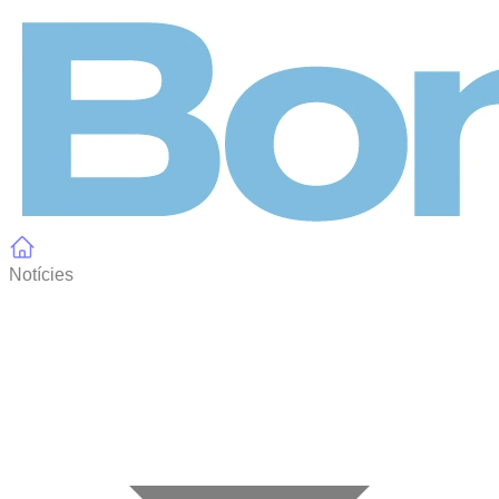
Panell de gestió de galetes
Notícies