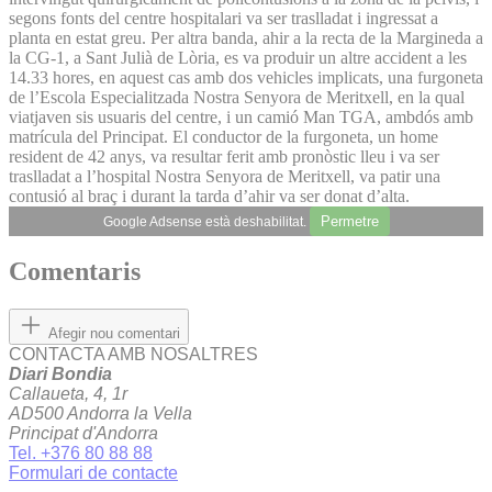
segons fonts del centre hospitalari va ser traslladat i ingressat a
planta en estat greu. Per altra banda, ahir a la recta de la Margineda a
la CG-1, a Sant Julià de Lòria, es va produir un altre accident a les
14.33 hores, en aquest cas amb dos vehicles implicats, una furgoneta
de l’Escola Especialitzada Nostra Senyora de Meritxell, en la qual
viatjaven sis usuaris del centre, i un camió Man TGA, ambdós amb
matrícula del Principat. El conductor de la furgoneta, un home
resident de 42 anys, va resultar ferit amb pronòstic lleu i va ser
traslladat a l’hospital Nostra Senyora de Meritxell, va patir una
contusió al braç i durant la tarda d’ahir va ser donat d’alta.
Permetre
Google Adsense està deshabilitat.
Comentaris
Afegir nou comentari
CONTACTA AMB NOSALTRES
Diari Bondia
Callaueta, 4, 1r
AD500 Andorra la Vella
Principat d'Andorra
Tel. +376 80 88 88
Formulari de contacte