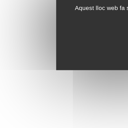
Aquest lloc web fa s