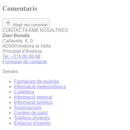
Comentaris
Afegir nou comentari
CONTACTA AMB NOSALTRES
Diari Bondia
Callaueta, 4, 1r
AD500 Andorra la Vella
Principat d'Andorra
Tel. +376 80 88 88
Formulari de contacte
Serveis
Farmàcies de guàrdia
Informació meteorològica
Cartellera
Informació general
Informació turística
Associacions
Centres de salut
Telèfons d'interès
Enllaços d'interés