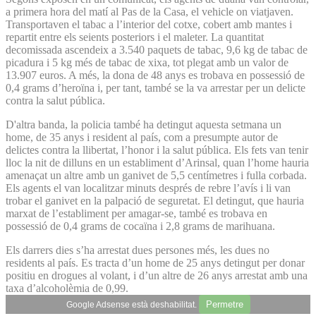
a primera hora del matí al Pas de la Casa, el vehicle on viatjaven.
Transportaven el tabac a l’interior del cotxe, cobert amb mantes i
repartit entre els seients posteriors i el maleter. La quantitat
decomissada ascendeix a 3.540 paquets de tabac, 9,6 kg de tabac de
picadura i 5 kg més de tabac de xixa, tot plegat amb un valor de
13.907 euros. A més, la dona de 48 anys es trobava en possessió de
0,4 grams d’heroïna i, per tant, també se la va arrestar per un delicte
contra la salut pública.
D'altra banda, la policia també ha detingut aquesta setmana un
home, de 35 anys i resident al país, com a presumpte autor de
delictes contra la llibertat, l’honor i la salut pública. Els fets van tenir
lloc la nit de dilluns en un establiment d’Arinsal, quan l’home hauria
amenaçat un altre amb un ganivet de 5,5 centímetres i fulla corbada.
Els agents el van localitzar minuts després de rebre l’avís i li van
trobar el ganivet en la palpació de seguretat. El detingut, que hauria
marxat de l’establiment per amagar-se, també es trobava en
possessió de 0,4 grams de cocaïna i 2,8 grams de marihuana.
Els darrers dies s’ha arrestat dues persones més, les dues no
residents al país. Es tracta d’un home de 25 anys detingut per donar
positiu en drogues al volant, i d’un altre de 26 anys arrestat amb una
taxa d’alcoholèmia de 0,99.
Permetre
Google Adsense està deshabilitat.