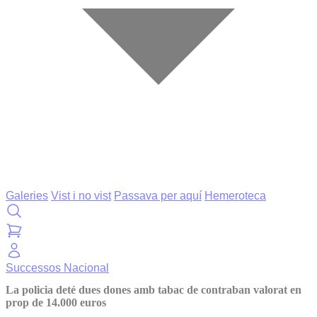
Galeries
Vist i no vist
Passava per aquí
Hemeroteca
Successos
Nacional
La policia deté dues dones amb tabac de contraban valorat en
prop de 14.000 euros