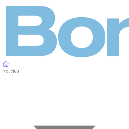
Panell de gestió de galetes
Notícies