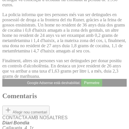
euros.
La policia informa que tres persones més van ser detingudes en
possessió de droga a la frontera del riu Runer, gràcies a la feina de
gossos ensinistrats. Un home no resident de 36 anys duia dos grams
de cocaïna i 0,8 d'haixix amagats a la zona dels genitals, un altre
home no resident de 24 anys va ser enxampat amb 0,2 grams de
metamfetamina i 1,4 d'haixix, a la mateixa zona del cos, i, finalment,
una dona no resident de 27 anys duia 1,8 grams de cocaïna, 1,1 de
metamfetamina i 4,7 d'haixix amagats al seu cos.
Finalment, altres sis persones van ser detingudes per donar positiu
en controls d'alcoholèmia. En destaca un jove resident de 26 anys
que va arribar a una taxa d'1,63 grams per litre i, a més, duia 2,3
grams de marihuana.
Permetre
Google Adsense està deshabilitat.
Comentaris
Afegir nou comentari
CONTACTA AMB NOSALTRES
Diari Bondia
Callaueta, 4, 1r