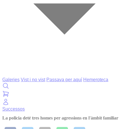
Galeries
Vist i no vist
Passava per aquí
Hemeroteca
Successos
La policia deté tres homes per agressions en l'àmbit familiar