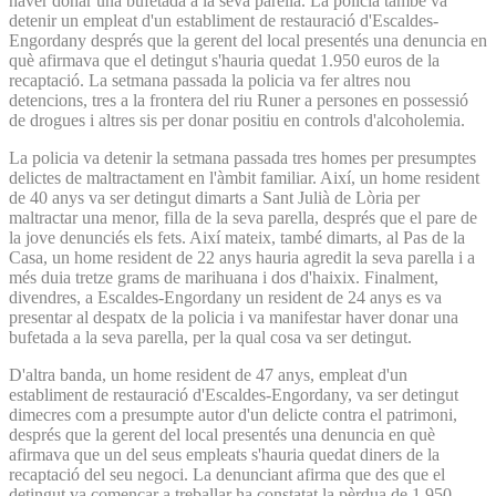
haver donar una bufetada a la seva parella. La policia també va
detenir un empleat d'un establiment de restauració d'Escaldes-
Engordany després que la gerent del local presentés una denuncia en
què afirmava que el detingut s'hauria quedat 1.950 euros de la
recaptació. La setmana passada la policia va fer altres nou
detencions, tres a la frontera del riu Runer a persones en possessió
de drogues i altres sis per donar positiu en controls d'alcoholemia.
La policia va detenir la setmana passada tres homes per presumptes
delictes de maltractament en l'àmbit familiar. Així, un home resident
de 40 anys va ser detingut dimarts a Sant Julià de Lòria per
maltractar una menor, filla de la seva parella, després que el pare de
la jove denunciés els fets. Així mateix, també dimarts, al Pas de la
Casa, un home resident de 22 anys hauria agredit la seva parella i a
més duia tretze grams de marihuana i dos d'haixix. Finalment,
divendres, a Escaldes-Engordany un resident de 24 anys es va
presentar al despatx de la policia i va manifestar haver donar una
bufetada a la seva parella, per la qual cosa va ser detingut.
D'altra banda, un home resident de 47 anys, empleat d'un
establiment de restauració d'Escaldes-Engordany, va ser detingut
dimecres com a presumpte autor d'un delicte contra el patrimoni,
després que la gerent del local presentés una denuncia en què
afirmava que un del seus empleats s'hauria quedat diners de la
recaptació del seu negoci. La denunciant afirma que des que el
detingut va començar a treballar ha constatat la pèrdua de 1.950