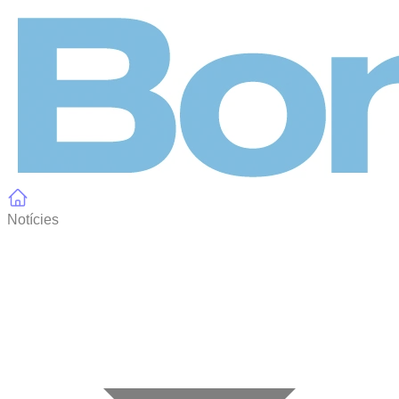
Panell de gestió de galetes
Notícies