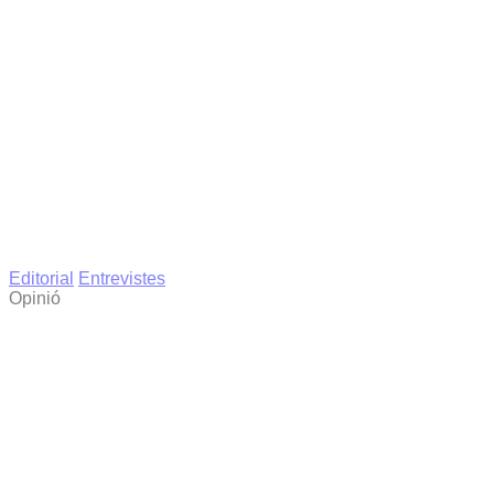
Editorial
Entrevistes
Opinió