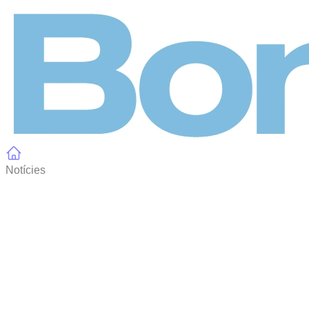
Panell de gestió de galetes
Notícies