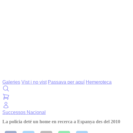
Galeries
Vist i no vist
Passava per aquí
Hemeroteca
Successos
Nacional
La policia deté un home en recerca a Espanya des del 2010