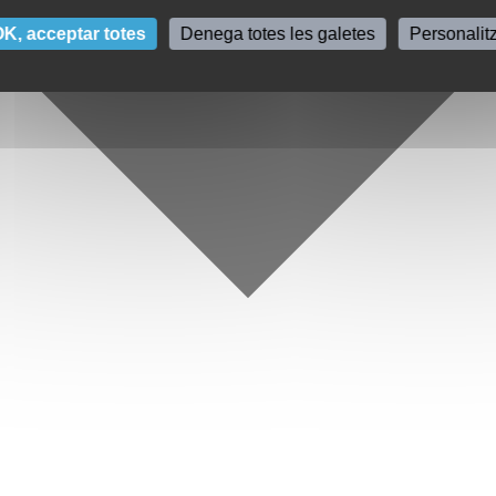
K, acceptar totes
Denega totes les galetes
Personalit