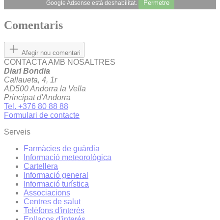
Permetre
Google Adsense està deshabilitat.
Comentaris
Afegir nou comentari
CONTACTA AMB NOSALTRES
Diari Bondia
Callaueta, 4, 1r
AD500 Andorra la Vella
Principat d'Andorra
Tel. +376 80 88 88
Formulari de contacte
Serveis
Farmàcies de guàrdia
Informació meteorològica
Cartellera
Informació general
Informació turística
Associacions
Centres de salut
Telèfons d'interès
Enllaços d'interés