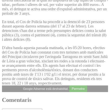
diversa mercaderia de la qual no disposava de cap tiquet de compra -
tabac, perfums i ulleres de sol, per valor superior als 800 euros-. A
més, el detingut te activa una ordre d'expulsió administrativa, per un
període de 3 anys.
En total, el Cos de Policia ha procedit a la detenció de 23 persones
durant aquesta darrera setmana (del 17 al 23 de febrer). Les
detencions s'han dut a terme pels presumptes delictes contra la salut
pública (3), contra el patrimoni (4), contra la seguretat del trànsit (8)
i altres delictes (8).
D'altra banda aquesta passada matinada, a les 05:20 hores, efectius
del Cos de Policia han constatat com tres turismes amb matrícules
del Principat circulaven per l'avinguda Tarragona en sentit Sant Julià
de Lòria a gran velocitat, xisclant les rodes a la rotonda i efectuant-
se avançaments entre ells. Els agents han efectuat el control i les
pertinents proves d'alcoholèmia/tòxics, donant dos conductors
positiu amb taxes de 1'13 i 1'02 g/l i el tercer, per donar positiu a la
prova de control de tòxics salivar. Els detinguts, residents els tres
tenen 18, 22 i 18 anys, respectivament.
Permetre
Google Adsense està deshabilitat.
Comentaris