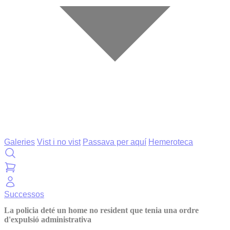
Galeries
Vist i no vist
Passava per aquí
Hemeroteca
Successos
La policia deté un home no resident que tenia una ordre
d'expulsió administrativa