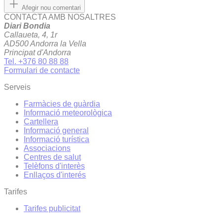
Afegir nou comentari
CONTACTA AMB NOSALTRES
Diari Bondia
Callaueta, 4, 1r
AD500 Andorra la Vella
Principat d'Andorra
Tel. +376 80 88 88
Formulari de contacte
Serveis
Farmàcies de guàrdia
Informació meteorològica
Cartellera
Informació general
Informació turística
Associacions
Centres de salut
Telèfons d'interès
Enllaços d'interés
Tarifes
Tarifes publicitat