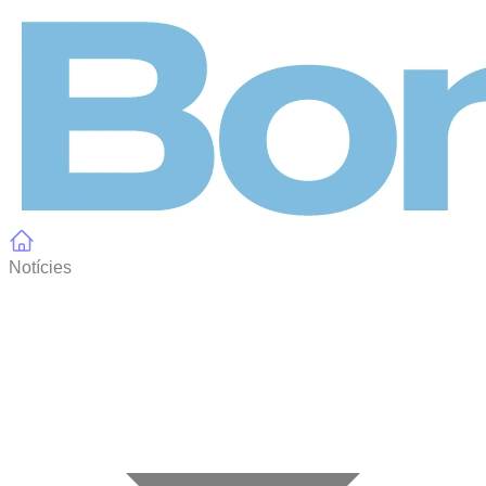
Panell de gestió de galetes
Notícies