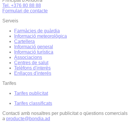
Principat d'Andorra
Tel. +376 80 88 88
Formulari de contacte
Serveis
Farmàcies de guàrdia
Informació meteorològica
Cartellera
Informació general
Informació turística
Associacions
Centres de salut
Telèfons d'interès
Enllaços d'interés
Tarifes
Tarifes publicitat
Tarifes classificats
Contacti amb nosaltres per publicitat o qüestions comercials
a
producte@bondia.ad