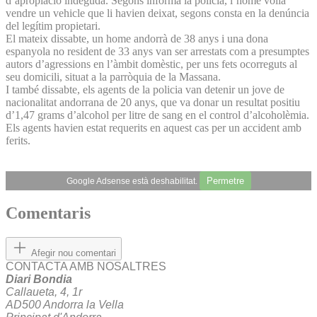
d’apropiació indeguda. Segons informa la policia, l’home volia
vendre un vehicle que li havien deixat, segons consta en la denúncia
del legítim propietari.
El mateix dissabte, un home andorrà de 38 anys i una dona
espanyola no resident de 33 anys van ser arrestats com a presumptes
autors d’agressions en l’àmbit domèstic, per uns fets ocorreguts al
seu domicili, situat a la parròquia de la Massana.
I també dissabte, els agents de la policia van detenir un jove de
nacionalitat andorrana de 20 anys, que va donar un resultat positiu
d’1,47 grams d’alcohol per litre de sang en el control d’alcoholèmia.
Els agents havien estat requerits en aquest cas per un accident amb
ferits.
Permetre
Google Adsense està deshabilitat.
Comentaris
Afegir nou comentari
CONTACTA AMB NOSALTRES
Diari Bondia
Callaueta, 4, 1r
AD500 Andorra la Vella