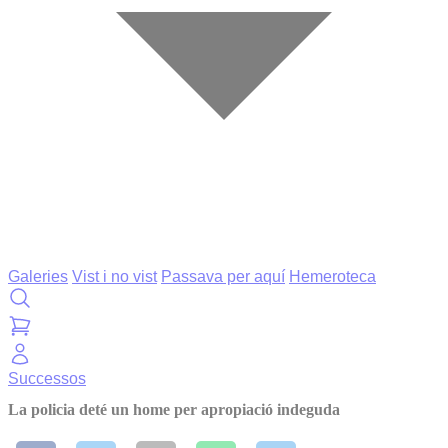
Galeries
Vist i no vist
Passava per aquí
Hemeroteca
Successos
La policia deté un home per apropiació indeguda