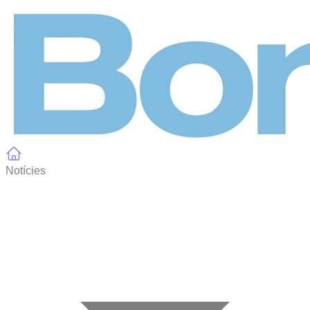
Panell de gestió de galetes
Notícies