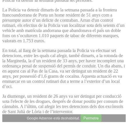
Policia va detenir la setmana passada set persones.
La Policia va detenir dimarts de la setmana passada a la frontera
francoandorrana de Porta un home resident de 51 anys com a
presumpte autor d’un delicte de contraban. Arran d'un control
rutinari, els efectius de la Policia van localitzar sota dels seients d’un
vehicle amb matrícula andorrana que abandonava el país un doble
fons on s’ocultaven 1.010 paquets de tabac de diferents marques,
valorats en 1.753 euros.
En total, al llarg de la setmana passada la Policia va efectuar set
detencions, entre les quals cal afegir, també dimarts, a la rotonda de
la Margineda, la d’un resident de 33 anys, per haver incomplert una
ordenança penal de suspensió del permís de conduir. Un dia abans, i
en aquest cas al Pas de la Casa, va ser detingut un resident de 22
anys, per possessió d'1,6 grams de cocaïna. Aquesta actuació es va
emmarcar en un control rutinari dut a terme a l’exterior d’un local
d’oci.
Ja diumenge, un resident de 26 anys va ser detingut per conducció
sota l'efecte de les drogues, després de donar positiu per consum de
cànnabis. A l’últim, cal afegir les tres detencions dels dos excònsols
de Sant Julià de Lòria i de l’interventor.
Permetre
Google Adsense està deshabilitat.