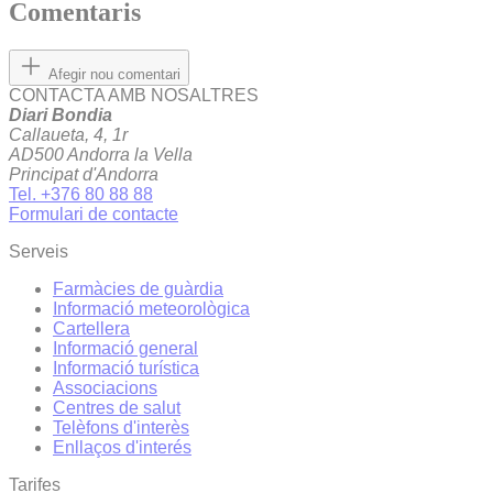
Comentaris
Afegir nou comentari
CONTACTA AMB NOSALTRES
Diari Bondia
Callaueta, 4, 1r
AD500 Andorra la Vella
Principat d'Andorra
Tel. +376 80 88 88
Formulari de contacte
Serveis
Farmàcies de guàrdia
Informació meteorològica
Cartellera
Informació general
Informació turística
Associacions
Centres de salut
Telèfons d'interès
Enllaços d'interés
Tarifes