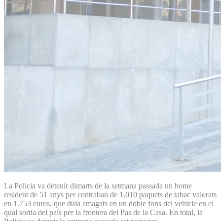
La Policia va detenir dimarts de la setmana passada un home
resident de 51 anys per contraban de 1.010 paquets de tabac valorats
en 1.753 euros, que duia amagats en un doble fons del vehicle en el
qual sortia del país per la frontera del Pas de la Casa. En total, la