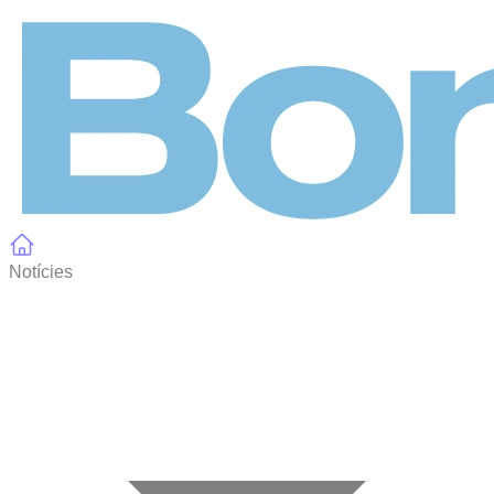
Panell de gestió de galetes
Notícies