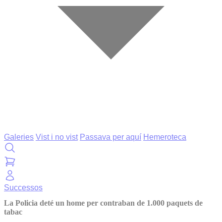
Galeries
Vist i no vist
Passava per aquí
Hemeroteca
Successos
La Policia deté un home per contraban de 1.000 paquets de
tabac