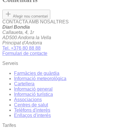
Afegir nou comentari
CONTACTA AMB NOSALTRES
Diari Bondia
Callaueta, 4, 1r
AD500 Andorra la Vella
Principat d'Andorra
Tel. +376 80 88 88
Formulari de contacte
Serveis
Farmàcies de guàrdia
Informació meteorològica
Cartellera
Informació general
Informació turística
Associacions
Centres de salut
Telèfons d'interès
Enllaços d'interés
Tarifes