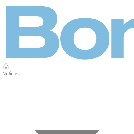
Panell de gestió de galetes
Notícies