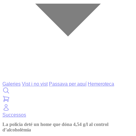
Galeries
Vist i no vist
Passava per aquí
Hemeroteca
Successos
La policia deté un home que dóna 4,54 g/l al control
d’alcoholèmia