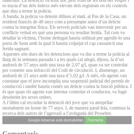
materials. La detenció va tenir lloc pels volts de les nou del vespre i
es tracta d’un dels índexs més elevats dels registrats en els controls
que duu a terme la policia.
A banda, la policia va detenir dilluns al matí, al Pas de la Casa, un
resident francès de 48 anys com a presumpte autor d’un delicte
contra la integritat física. Els serveis policials van intervenir per un
conflicte veïnal en què una persona va resultar ferida. Tal com va
detallar la víctima, l’home detingut hauria utilitzat per agredir-lo una
porra de fusta amb la qual li hauria colpejat el cap causant-li una
ferida sagnant.
Aquestes són dues de les detencions que va dur a terme la policia al
llarg de la setmana passada i a les quals cal afegir, dijous, la d’un
andorrà de 57 anys amb una taxa de 2,07 g/l, quan va ser controlat
per cometre una infracció del Codi de circulació. I, diumenge, un
andorrà de 21 anys amb una taxa d’1,02 g/l. A més, els agents van
constatar que el jove incomplia una suspensió judicial del permís de
conducció i també hauria comès un delicte contra la funció pública. I
és que quan els agents van intentar controlar el conductor, va fugir
des­obeint les seves ordres.
A l’últim cal recordar la detenció del jove que va atropellar
mortalment un home de 77 anys. I, de manera paral·lela, continua la
recerca dels autors de l’agressió a l’avinguda del Pessebre.
Permetre
Google Adsense està deshabilitat.
Comentaris