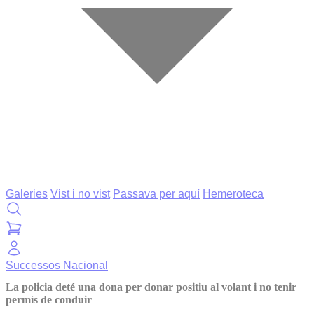
Galeries
Vist i no vist
Passava per aquí
Hemeroteca
Successos
Nacional
La policia deté una dona per donar positiu al volant i no tenir
permís de conduir