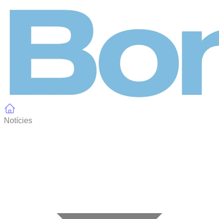
Panell de gestió de galetes
Notícies