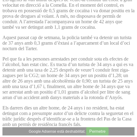
velocitat en direcció a la Comella. En el moment del control, es
trobava en possessió de 0,5 grams de cocaïna i va donar positiu en la
prova de drogues al volant. A més, no disposava de permís de
conduir. A l’arrestada l’acompanyava un home de 42 anys que
també va ser detingut amb 1,1 grams de cocaïna.
Aquest passat cap de setmana, la policia també va detenir un turista
de 37 anys amb 0,3 grams d’èxtasi a l’aparcament d’un local d’oci
nocturn del Tarter.
Pel que fa a les persones arrestades per conduir sota els efectes de
l’alcohol, han estat cinc. Es tracta d’un turista de 34 anys a qui es va
detenir amb una taxa de 2,25 després de veure’l conduir fent ziga-
zagues per la CG2; un home de 34 anys per un positiu d’1,28; un
altre de 26 anys amb una alcoholèmia de 0,90; un turista de 25 anys
amb una taxa d’1,67 i, finalment, un altre home de 34 anys que va
ser arrestat amb un positiu d’1,01 grams d’alcohol per litre de sang
arran d’un accident amb danys materials a la rotonda d’Anyós.
Els darrers dies un altre home, de 24 anys i no resident, ha estat
detingut com a presumpte autor d’un delicte contra la seguretat en el
tràfic jurídic després d’identificar-se a la frontera del Pas de la Casa
amb un permís de residència francès fals.
Permetre
Google Adsense està deshabilitat.