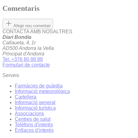
Comentaris
Afegir nou comentari
CONTACTA AMB NOSALTRES
Diari Bondia
Callaueta, 4, 1r
AD500 Andorra la Vella
Principat d'Andorra
Tel. +376 80 88 88
Formulari de contacte
Serveis
Farmàcies de guàrdia
Informació meteorològica
Cartellera
Informació general
Informació turística
Associacions
Centres de salut
Telèfons d'interès
Enllaços d'interés