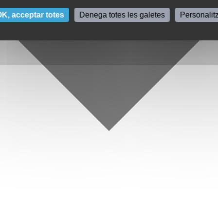
K, acceptar totes
Denega totes les galetes
Personalit