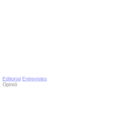
Editorial
Entrevistes
Opinió