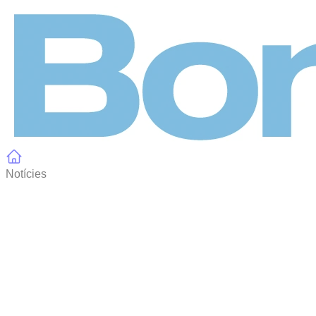
Panell de gestió de galetes
Notícies