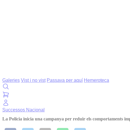
Galeries
Vist i no vist
Passava per aquí
Hemeroteca
Successos
Nacional
La Policia inicia una campanya per reduir els comportaments im