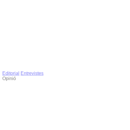
Editorial
Entrevistes
Opinió