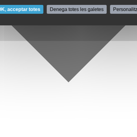
K, acceptar totes
Denega totes les galetes
Personalit