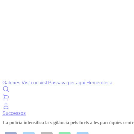
Galeries
Vist i no vist
Passava per aquí
Hemeroteca
Successos
La policia intensifica la vigilància pels furts a les parròquies centr