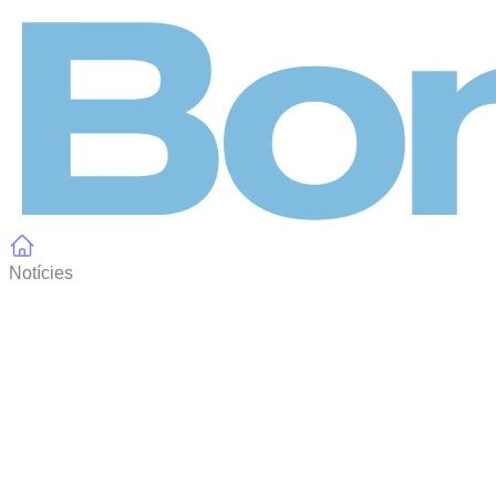
Panell de gestió de galetes
Notícies