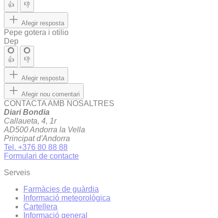
👍
👎
Afegir resposta
Pepe gotera i otilio
Dep
👍
👎
Afegir resposta
Afegir nou comentari
CONTACTA AMB NOSALTRES
Diari Bondia
Callaueta, 4, 1r
AD500 Andorra la Vella
Principat d'Andorra
Tel. +376 80 88 88
Formulari de contacte
Serveis
Farmàcies de guàrdia
Informació meteorològica
Cartellera
Informació general