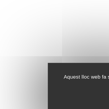
Aquest lloc web fa s