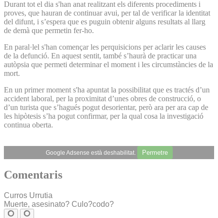
Durant tot el dia s'han anat realitzant els diferents procediments i
proves, que hauran de continuar avui, per tal de verificar la identitat
del difunt, i s’espera que es puguin obtenir alguns resultats al llarg
de demà que permetin fer-ho.
En paral·lel s'han començar les perquisicions per aclarir les causes
de la defunció. En aquest sentit, també s’haurà de practicar una
autòpsia que permeti determinar el moment i les circumstàncies de la
mort.
En un primer moment s'ha apuntat la possibilitat que es tractés d’un
accident laboral, per la proximitat d’unes obres de construcció, o
d’un turista que s’hagués pogut desorientar, però ara per ara cap de
les hipòtesis s’ha pogut confirmar, per la qual cosa la investigació
continua oberta.
Permetre
Google Adsense està deshabilitat.
Comentaris
Curros Urrutia
Muerte, asesinato? Culo?codo?