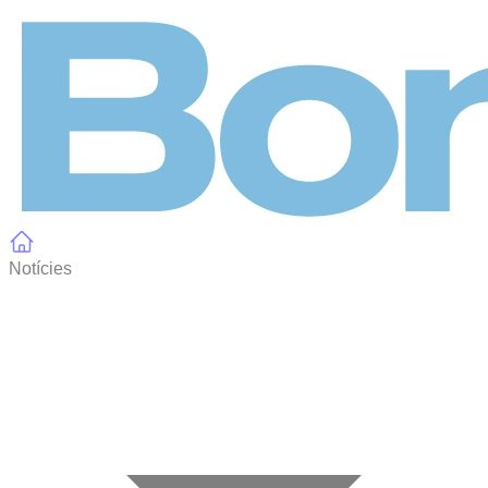
Panell de gestió de galetes
Notícies