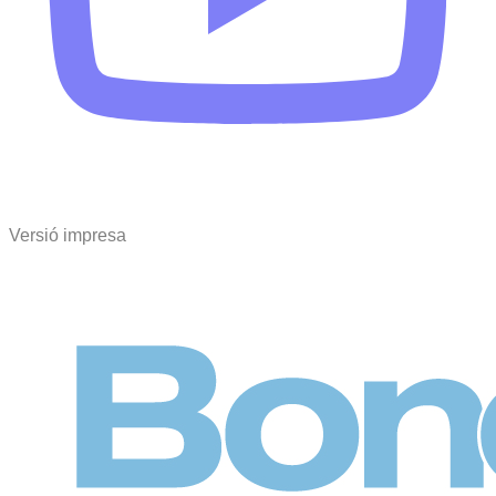
Versió impresa