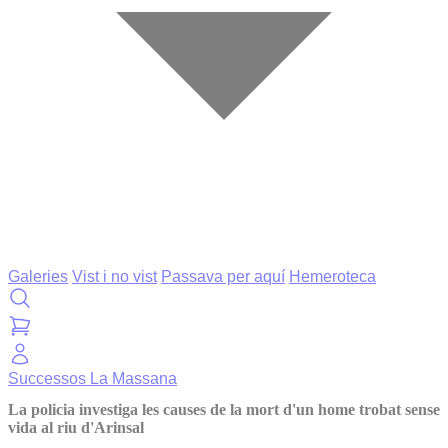
Galeries
Vist i no vist
Passava per aquí
Hemeroteca
Successos
La Massana
La policia investiga les causes de la mort d'un home trobat sense
vida al riu d'Arinsal