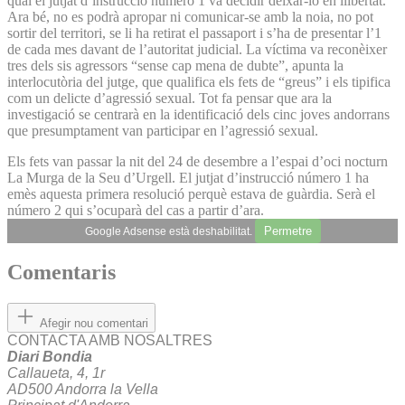
qual el jutjat d’instrucció número 1 va decidir deixar-lo en llibertat.
Ara bé, no es podrà apropar ni comunicar-se amb la noia, no pot
sortir del territori, se li ha retirat el passaport i s’ha de presentar l’1
de cada mes davant de l’autoritat judicial. La víctima va reconèixer
tres dels sis agressors “sense cap mena de dubte”, apunta la
interlocutòria del jutge, que qualifica els fets de “greus” i els tipifica
com un delicte d’agressió sexual. Tot fa pensar que ara la
investigació se centrarà en la identificació dels cinc joves andorrans
que presumptament van participar en l’agressió sexual.
Els fets van passar la nit del 24 de desembre a l’espai d’oci nocturn
La Murga de la Seu d’Urgell. El jutjat d’instrucció número 1 ha
emès aquesta primera resolució perquè estava de guàrdia. Serà el
número 2 qui s’ocuparà del cas a partir d’ara.
Permetre
Google Adsense està deshabilitat.
Comentaris
Afegir nou comentari
CONTACTA AMB NOSALTRES
Diari Bondia
Callaueta, 4, 1r
AD500 Andorra la Vella