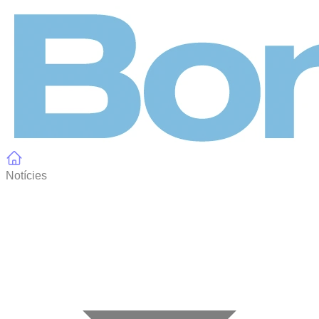
Panell de gestió de galetes
Notícies