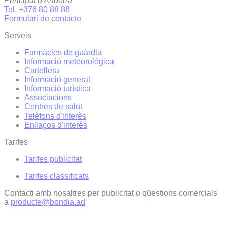
Principat d'Andorra
Tel. +376 80 88 88
Formulari de contacte
Serveis
Farmàcies de guàrdia
Informació meteorològica
Cartellera
Informació general
Informació turística
Associacions
Centres de salut
Telèfons d'interès
Enllaços d'interés
Tarifes
Tarifes publicitat
Tarifes classificats
Contacti amb nosaltres per publicitat o qüestions comercials
a
producte@bondia.ad