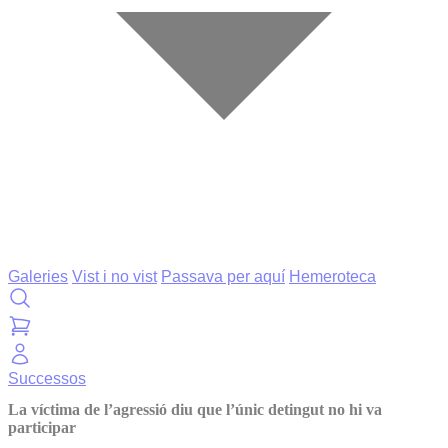
Galeries
Vist i no vist
Passava per aquí
Hemeroteca
Successos
La víctima de l’agressió diu que l’únic detingut no hi va
participar