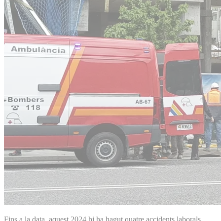
Fins a la data, aquest 2024 hi ha hagut quatre accidents laborals