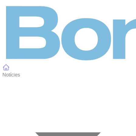
Panell de gestió de galetes
Notícies