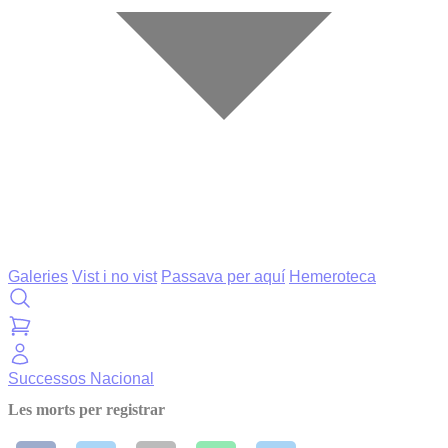
Galeries
Vist i no vist
Passava per aquí
Hemeroteca
Successos
Nacional
Les morts per registrar