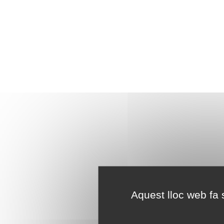
Aquest lloc web fa s