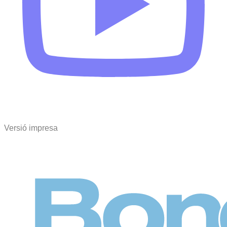
Versió impresa