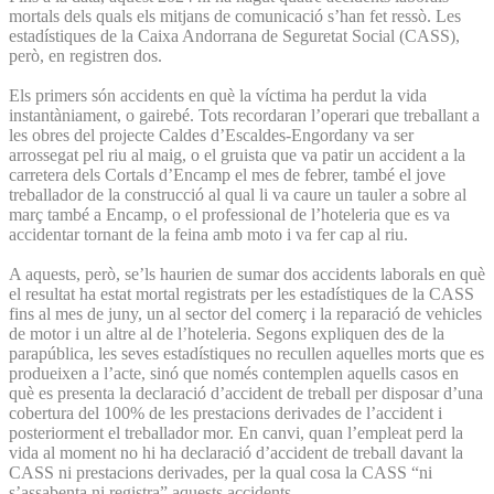
mortals dels quals els mitjans de comunicació s’han fet ressò. Les
estadístiques de la Caixa Andorrana de Seguretat Social (CASS),
però, en registren dos.
Els primers són accidents en què la víctima ha perdut la vida
instantàniament, o gairebé. Tots recordaran l’operari que treballant a
les obres del projecte Caldes d’Escaldes-Engordany va ser
arrossegat pel riu al maig, o el gruista que va patir un accident a la
carretera dels Cortals d’Encamp el mes de febrer, també el jove
treballador de la construcció al qual li va caure un tauler a sobre al
març també a Encamp, o el professional de l’hoteleria que es va
accidentar tornant de la feina amb moto i va fer cap al riu.
A aquests, però, se’ls haurien de sumar dos accidents laborals en què
el resultat ha estat mortal registrats per les estadístiques de la CASS
fins al mes de juny, un al sector del comerç i la reparació de vehicles
de motor i un altre al de l’hoteleria. Segons expliquen des de la
parapública, les seves estadístiques no recullen aquelles morts que es
produeixen a l’acte, sinó que només contemplen aquells casos en
què es presenta la declaració d’accident de treball per disposar d’una
cobertura del 100% de les prestacions derivades de l’accident i
posteriorment el treballador mor. En canvi, quan l’empleat perd la
vida al moment no hi ha declaració d’accident de treball davant la
CASS ni prestacions derivades, per la qual cosa la CASS “ni
s’assabenta ni registra” aquests accidents.