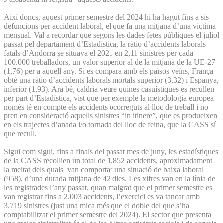
Així doncs, aquest primer semestre del 2024 hi ha hagut fins a sis
defuncions per accident laboral, el que fa una mitjana d’una víctima
mensual. Val a recordar que segons les dades fetes públiques el juliol
passat pel departament d’Estadística, la ràtio d’accidents laborals
fatals d’Andorra se situava el 2021 en 2,11 sinistres per cada
100.000 treballadors, un valor superior al de la mitjana de la UE-27
(1,76) per a aquell any. Si es compara amb els països veïns, França
obté una ràtio d’accidents laborals mortals superior (3,32) i Espanya,
inferior (1,93). Ara bé, caldria veure quines casuístiques es recullen
per part d’Estadística, vist que per exemple la metodologia europea
només té en compte els accidents ocorreguts al lloc de treball i no
pren en consideració aquells sinistres “in itinere”, que es produeixen
en els trajectes d’anada i/o tornada del lloc de feina, que la CASS sí
que recull.
Sigui com sigui, fins a finals del passat mes de juny, les estadístiques
de la CASS recollien un total de 1.852 accidents, aproximadament
la meitat dels quals van comportar una situació de baixa laboral
(958), d’una durada mitjana de 42 dies. Les xifres van en la línia de
les registrades l’any passat, quan malgrat que el primer semestre es
van registrar fins a 2.003 accidents, l’exercici es va tancar amb
3.719 sinistres (just una mica més que el doble del que s’ha
comptabilitzat el primer semestre del 2024). El sector que presenta