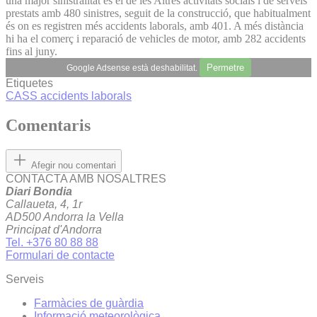
una major sinistralitat és el de les Altres activitats socials i de serveis
prestats amb 480 sinistres, seguit de la construcció, que habitualment
és on es registren més accidents laborals, amb 401. A més distància
hi ha el comerç i reparació de vehicles de motor, amb 282 accidents
fins al juny.
Permetre
Google Adsense està deshabilitat.
Etiquetes
CASS
accidents laborals
Comentaris
Afegir nou comentari
CONTACTA AMB NOSALTRES
Diari Bondia
Callaueta, 4, 1r
AD500 Andorra la Vella
Principat d'Andorra
Tel. +376 80 88 88
Formulari de contacte
Serveis
Farmàcies de guàrdia
Informació meteorològica