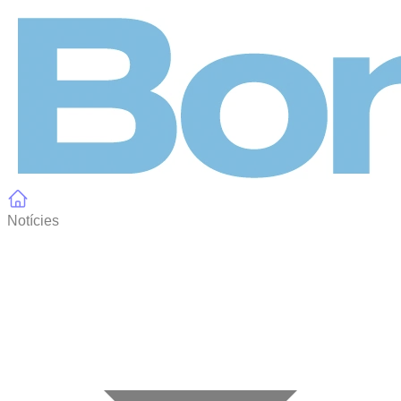
Panell de gestió de galetes
Notícies