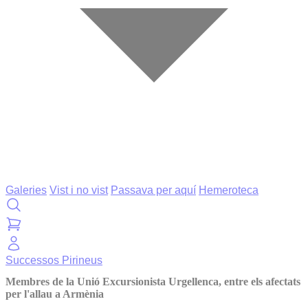
Galeries
Vist i no vist
Passava per aquí
Hemeroteca
Successos
Pirineus
Membres de la Unió Excursionista Urgellenca, entre els afectats
per l'allau a Armènia