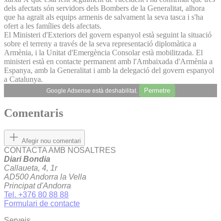
dels afectats són servidors dels Bombers de la Generalitat, alhora
que ha agraït als equips armenis de salvament la seva tasca i s'ha
ofert a les famílies dels afectats.
El Ministeri d'Exteriors del govern espanyol està seguint la situació
sobre el terreny a través de la seva representació diplomàtica a
Armènia, i la Unitat d'Emergència Consolar està mobilitzada. El
ministeri està en contacte permanent amb l'Ambaixada d'Armènia a
Espanya, amb la Generalitat i amb la delegació del govern espanyol
a Catalunya.
Permetre
Google Adsense està deshabilitat.
Comentaris
Afegir nou comentari
CONTACTA AMB NOSALTRES
Diari Bondia
Callaueta, 4, 1r
AD500 Andorra la Vella
Principat d'Andorra
Tel. +376 80 88 88
Formulari de contacte
Serveis