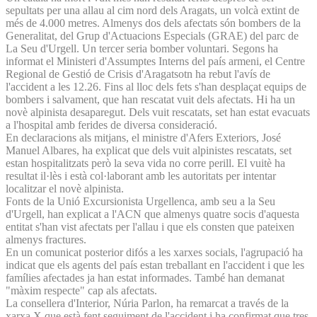
sepultats per una allau al cim nord dels Aragats, un volcà extint de
més de 4.000 metres. Almenys dos dels afectats són bombers de la
Generalitat, del Grup d'Actuacions Especials (GRAE) del parc de
La Seu d'Urgell. Un tercer seria bomber voluntari. Segons ha
informat el Ministeri d'Assumptes Interns del país armeni, el Centre
Regional de Gestió de Crisis d'Aragatsotn ha rebut l'avís de
l'accident a les 12.26. Fins al lloc dels fets s'han desplaçat equips de
bombers i salvament, que han rescatat vuit dels afectats. Hi ha un
novè alpinista desaparegut. Dels vuit rescatats, set han estat evacuats
a l'hospital amb ferides de diversa consideració.
En declaracions als mitjans, el ministre d'Afers Exteriors, José
Manuel Albares, ha explicat que dels vuit alpinistes rescatats, set
estan hospitalitzats però la seva vida no corre perill. El vuitè ha
resultat il·lès i està col·laborant amb les autoritats per intentar
localitzar el novè alpinista.
Fonts de la Unió Excursionista Urgellenca, amb seu a la Seu
d'Urgell, han explicat a l'ACN que almenys quatre socis d'aquesta
entitat s'han vist afectats per l'allau i que els consten que pateixen
almenys fractures.
En un comunicat posterior difós a les xarxes socials, l'agrupació ha
indicat que els agents del país estan treballant en l'accident i que les
famílies afectades ja han estat informades. També han demanat
"màxim respecte" cap als afectats.
La consellera d'Interior, Núria Parlon, ha remarcat a través de la
xarxa X que està fent seguiment de l'accident i ha confirmat que tres