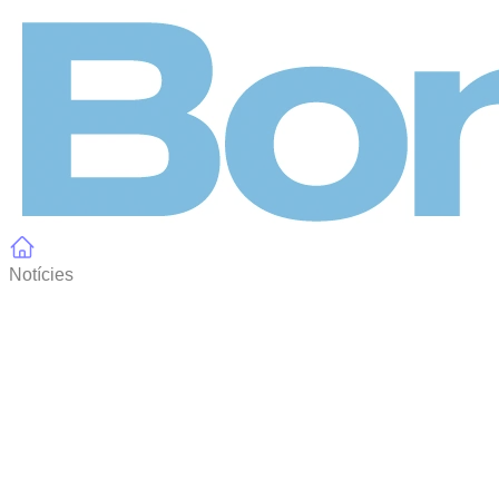
Panell de gestió de galetes
Notícies