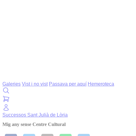
Galeries
Vist i no vist
Passava per aquí
Hemeroteca
Successos
Sant Julià de Lòria
Mig any sense Centre Cultural