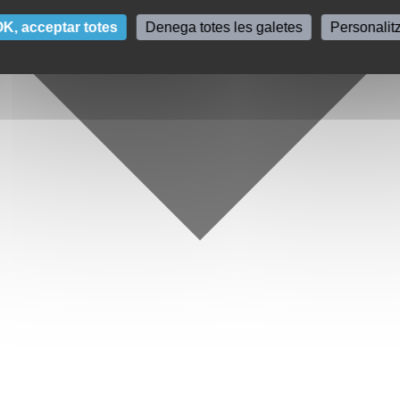
K, acceptar totes
Denega totes les galetes
Personalit