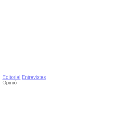
Editorial
Entrevistes
Opinió