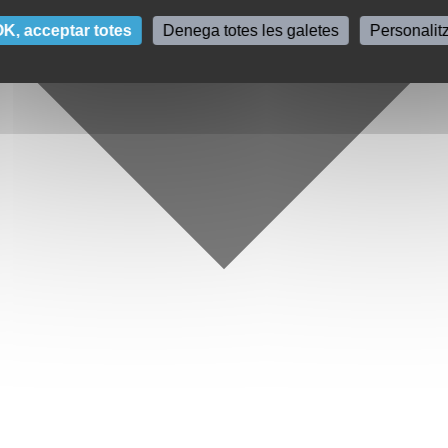
K, acceptar totes
Denega totes les galetes
Personalit