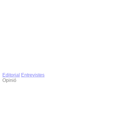
Editorial
Entrevistes
Opinió