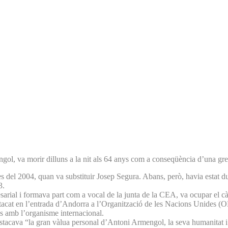
, va morir dilluns a la nit als 64 anys com a conseqüència d’una greu 
del 2004, quan va substituir Josep Segura. Abans, però, havia estat d
3.
ial i formava part com a vocal de la junta de la CEA, va ocupar el càr
tacat en l’entrada d’An­dorra a l’Organització de les Nacions Unides (
ns amb l’organisme internacional.
acava “la gran vàlua personal d’Antoni Armengol, la seva humanitat i p