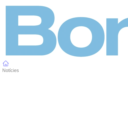
Panell de gestió de galetes
Notícies