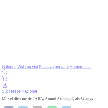
Galeries
Vist i no vist
Passava per aquí
Hemeroteca
Successos
Nacional
Mor el director de l’ABA, Antoni Armengol, als 64 anys