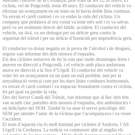
Martinet i Bellver de la Cerdanya, pels volts de les 12.30 hores. El
ciclista, veí de Puigcerdà, tenia 49 anys. El conductor del vehicle va
efectuar un avançament en un tram on hi havia doble línia contínua.
Va envair el carril contrari i es va endur la vida del ciclista. Un
company que pedalava al seu costat va tenir més sort i es va salvar,
però va ser testimoni directe del fatídic accident. El conductor del
vehicle, un 4x4, va ser detingut per un delicte greu contra la
seguretat del trànsit i per un delicte d’homicidi per imprudència greu.
El conductor va donar negatiu en la prova de l’alcohol i de drogues,
segons van informar des dels mossos d’esquadra.
Els dos ciclistes tornaven de fer la ruta que molts diumenges feien i
anaven en direcció a Puigcerdà, i el vehicle amb placa andorrana
anava en direcció a la Seu d’Urgell. El conductor del vehicle va
voler fer un avançament en un punt on està prohibit, tant per la
senyalització vertical com per les dues línies contínues horitzontals,
va envair el carril contrari i va impactar frontalment contra el ciclista,
fet pel qual va perdre la vida.
Des del Servei Català del Trànsit, van informar que al lloc dels fets
van acudir cinc patrulles dels mossos d’esquadra, dos ambulàncies i
un helicòpter del SEM. També hi va anar el servei psicològic del
SEM per atendre l’amic de la víctima que l’acompanyava i va veure
l’accident.
El tram d’aquesta via és molt transitat per ciclistes d’Andorra, l’Alt
Urgell i la Cerdanya. La notícia va commoure ahir al migdia els