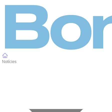
Panell de gestió de galetes
Notícies