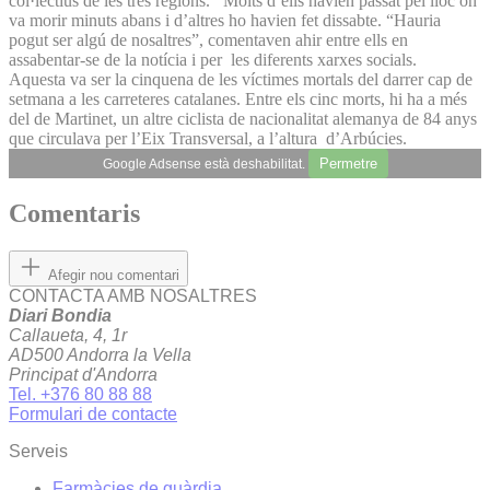
col·lectius de les tres regions. Molts d’ells havien passat pel lloc on
va morir minuts abans i d’altres ho havien fet dissabte. “Hauria
pogut ser algú de nosaltres”, comentaven ahir entre ells en
assabentar-se de la notícia i per les diferents xarxes socials.
Aquesta va ser la cinquena de les víctimes mortals del darrer cap de
setmana a les carreteres catalanes. Entre els cinc morts, hi ha a més
del de Martinet, un altre ciclista de nacionalitat alemanya de 84 anys
que circulava per l’Eix Transversal, a l’altura d’Arbúcies.
Permetre
Google Adsense està deshabilitat.
Comentaris
Afegir nou comentari
CONTACTA AMB NOSALTRES
Diari Bondia
Callaueta, 4, 1r
AD500 Andorra la Vella
Principat d'Andorra
Tel. +376 80 88 88
Formulari de contacte
Serveis
Farmàcies de guàrdia