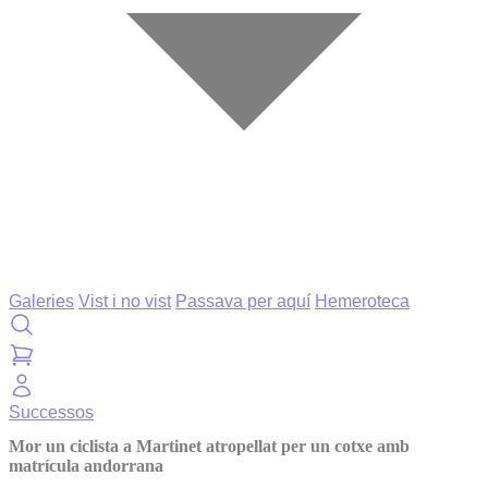
Galeries
Vist i no vist
Passava per aquí
Hemeroteca
Successos
Mor un ciclista a Martinet atropellat per un cotxe amb
matrícula andorrana