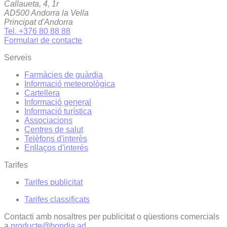
Callaueta, 4, 1r
AD500 Andorra la Vella
Principat d'Andorra
Tel. +376 80 88 88
Formulari de contacte
Serveis
Farmàcies de guàrdia
Informació meteorològica
Cartellera
Informació general
Informació turística
Associacions
Centres de salut
Telèfons d'interès
Enllaços d'interés
Tarifes
Tarifes publicitat
Tarifes classificats
Contacti amb nosaltres per publicitat o qüestions comercials
a
producte@bondia.ad