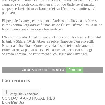
seves sigles en kurd), en una conversa telefònica des de Síria. “El
camarada va morir combatent en el front de Jinderise al mateix
temps que l'aviació turca bombardejava l'àrea”, va manifestar el
portaveu.
El jove, de 24 anys, era resident a Andorra i militava a les forces
kurdes contra l'organització jihadista de l´Estat Islàmic, i es va unir a
la campanya turca per raons humanitàries.
L'home va perdre la vida quan combatia contra les forces de l´Estat
Islàmic a Síria el 10 de febrer, en rebre l'impacte d'un projectil.
Nascut a la localitat d'Ourense, vivia des de feia molts anys al
Principat on va passar la seva etapa escolar, primer al col·legi
Sagrada Família i posteriorment al col·legi Sant Ermengol.
Permetre
Google Adsense està deshabilitat.
Comentaris
Afegir nou comentari
CONTACTA AMB NOSALTRES
Diari Bondia