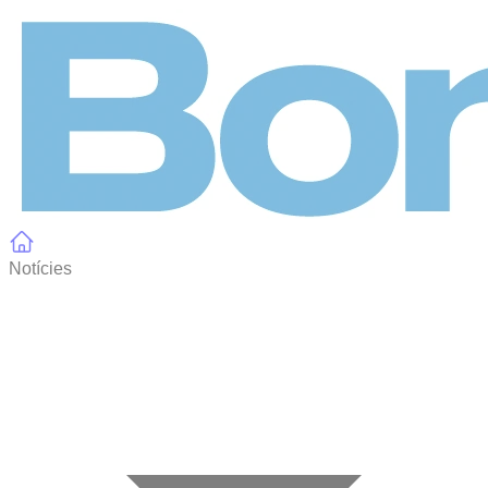
Panell de gestió de galetes
Notícies