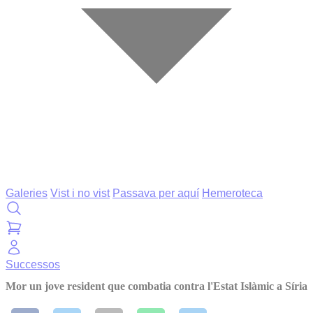
Galeries
Vist i no vist
Passava per aquí
Hemeroteca
Successos
Mor un jove resident que combatia contra l'Estat Islàmic a Síria