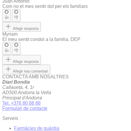
Juan Antonio
Com no el mes sentir dol per els familiars
👍
👎
Afegir resposta
Myriam
El meu sentit condol a la familia. DEP
👍
👎
Afegir resposta
Afegir nou comentari
CONTACTA AMB NOSALTRES
Diari Bondia
Callaueta, 4, 1r
AD500 Andorra la Vella
Principat d'Andorra
Tel. +376 80 88 88
Formulari de contacte
Serveis
Farmàcies de guàrdia