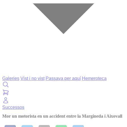
Galeries
Vist i no vist
Passava per aquí
Hemeroteca
Successos
Mor un motorista en un accident entre la Margineda i Aixovall