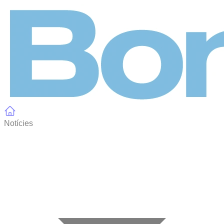
Panell de gestió de galetes
Notícies