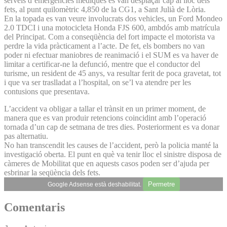
serveis d’emergències mèdiques es van desplaçar cap al lloc dels
fets, al punt quilomètric 4,850 de la CG1, a Sant Julià de Lòria.
En la topada es van veure involucrats dos vehicles, un Ford Mondeo
2.0 TDCI i una motocicleta Honda FJS 600, ambdós amb matrícula
del Principat. Com a conseqüència del fort impacte el motorista va
perdre la vida pràcticament a l’acte. De fet, els bombers no van
poder ni efectuar maniobres de reanimació i el SUM es va haver de
limitar a certificar-ne la defunció, mentre que el conductor del
turisme, un resident de 45 anys, va resultar ferit de poca gravetat, tot
i que va ser traslladat a l’hospital, on se’l va atendre per les
contusions que presentava.
L’accident va obligar a tallar el trànsit en un primer moment, de
manera que es van produir retencions coincidint amb l’operació
tornada d’un cap de setmana de tres dies. Posteriorment es va donar
pas alternatiu.
No han transcendit les causes de l’accident, però la policia manté la
investigació oberta. El punt en què va tenir lloc el sinistre disposa de
càmeres de Mobilitat que en aquests casos poden ser d’ajuda per
esbrinar la seqüència dels fets.
Permetre
Google Adsense està deshabilitat.
Comentaris