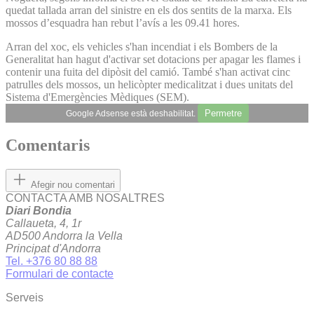
quedat tallada arran del sinistre en els dos sentits de la marxa. Els
mossos d’esquadra han rebut l’avís a les 09.41 hores.
Arran del xoc, els vehicles s'han incendiat i els Bombers de la
Generalitat han hagut d'activar set dotacions per apagar les flames i
contenir una fuita del dipòsit del camió. També s'han activat cinc
patrulles dels mossos, un helicòpter medicalitzat i dues unitats del
Sistema d'Emergències Mèdiques (SEM).
Permetre
Google Adsense està deshabilitat.
Comentaris
Afegir nou comentari
CONTACTA AMB NOSALTRES
Diari Bondia
Callaueta, 4, 1r
AD500 Andorra la Vella
Principat d'Andorra
Tel. +376 80 88 88
Formulari de contacte
Serveis