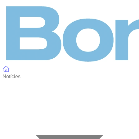
Panell de gestió de galetes
Notícies