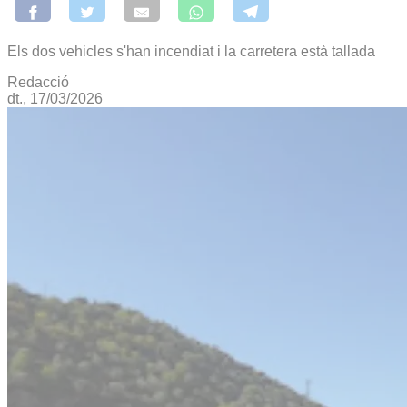
Els dos vehicles s'han incendiat i la carretera està tallada
Redacció
dt., 17/03/2026