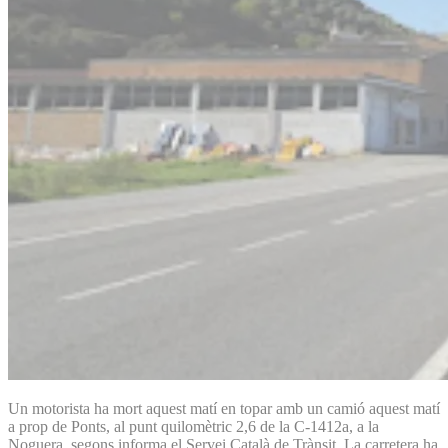
Un motorista ha mort aquest matí en topar amb un camió aquest matí
a prop de Ponts, al punt quilomètric 2,6 de la C-1412a, a la
Noguera, segons informa el Servei Català de Trànsit. La carretera ha