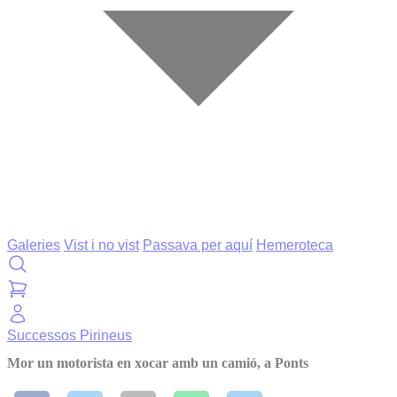
Galeries
Vist i no vist
Passava per aquí
Hemeroteca
Successos
Pirineus
Mor un motorista en xocar amb un camió, a Ponts