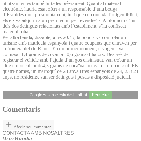
utilitzant eines també furtades prèviament. Quant al material
electrònic, hauria estat ofert a un responsable d’una botiga
d’Escaldes que, presumptament, tot i que en coneixia l’origen il·lícit,
els els va adquirir a un preu reduït per revendre’ls. Al domicili d’un
dels dos detinguts relacionats amb l’establiment, s’ha confiscat
material robat.
Per altra banda, dissabte, a les 20.45, la policia va controlar un
turisme amb matrícula espanyola i quatre ocupants que entraven per
la frontera del riu Runer. En un primer moment, els agents va
comissar 1,4 grams de cocaïna i 0,6 grams d’haixix. Després de
registrar el vehicle amb l’ajuda d’un gos ensinistrat, van trobar un
altre embolcall amb 4,3 grams de cocaïna amagat en un para-sol. Els
quatre homes, un marroquí de 28 anys i tres espanyols de 24, 23 i 21
anys, no residents, van ser detinguts i posats a disposició judicial.
Permetre
Google Adsense està deshabilitat.
Comentaris
Afegir nou comentari
CONTACTA AMB NOSALTRES
Diari Bondia