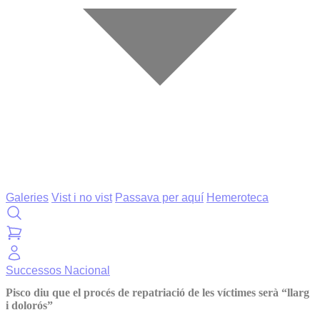
Galeries
Vist i no vist
Passava per aquí
Hemeroteca
Successos
Nacional
Pisco diu que el procés de repatriació de les víctimes serà “llarg
i dolorós”