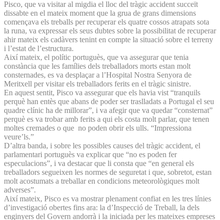
Pisco, que va visitar al migdia el lloc del tràgic accident succeït
dissabte en el mateix moment que la grua de grans dimensions
començava els treballs per recuperar els quatre cossos atrapats sota
la runa, va expressar els seus dubtes sobre la possibilitat de recuperar
ahir mateix els cadàvers tenint en compte la situació sobre el terreny
i l’estat de l’estructura.
Així mateix, el polític portuguès, que va assegurar que tenia
constància que les famílies dels treballadors morts estan molt
consternades, es va desplaçar a l’Hospital Nostra Senyora de
Meritxell per visitar els treballadors ferits en el tràgic sinistre.
En aquest sentit, Pisco va assegurar que els havia vist “tranquils
perquè han entès que abans de poder ser traslladats a Portugal el seu
quadre clínic ha de millorar”, i va afegir que va quedar “consternat”
perquè es va trobar amb ferits a qui els costa molt parlar, que tenen
moltes cremades o que no poden obrir els ulls. “Impressiona
veure’ls.”
D’altra banda, i sobre les possibles causes del tràgic accident, el
parlamentari portuguès va explicar que “no es poden fer
especulacions”, i va destacar que li consta que “en general els
treballadors segueixen les normes de seguretat i que, sobretot, estan
molt acostumats a treballar en condicions meteorològiques molt
adverses”.
Així mateix, Pisco es va mostrar plenament confiat en les tres línies
d’investigació obertes fins ara: la d’Inspecció de Treball, la dels
enginyers del Govern andorrà i la iniciada per les mateixes empreses