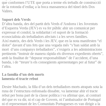
que conformen l’UTE que porta a terme els treballs de construcció
de la rotonda d’enllaç a la boca massanenca del túnel dels Dos
Valires.
Suport dels Verds
D’altra banda, des del partit dels Verds d’Andorra i les Joventuts
d’Esquerra Verda (JEV) es va fer públic ahir un comunicat per
expressar el condol, la solidaritat i el suport de la formació
ecosocialista als treballadors afectats i a les seves famílies.
Així mateix, des dels Verds i les JEV, que en la nota manifesten “el
dolor” davant d’uns fets que una vegada més “s’han saldat amb la
mort d’uns companys treballadors”, s’exigeix a les administracions
pertinents “instruir de manera ràpida els diversos expedients oberts”,
amb la finalitat de “depurar responsabilitats” de l’accident, d’una
banda, i de “treure’n els consegüents aprenentatges per al futur” de
l’altra.
La família d’un dels morts
lamenta el tracte rebut
Desire Machado, la filla d’un dels treballadors morts atrapats sota la
runa de l’estructura enfonsada dissabte, va lamentar ahir el tracte
rebut per bona part de la classe política i va afirmar que, al contrari
del que es va dir, ni el cap de Govern, ni l’ambaixador de Portugal
ni el representant de les Comunitats Portugueses es van dirigir a la