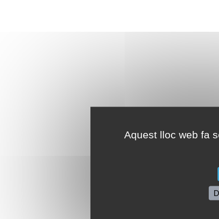
Aquest lloc web fa se
D