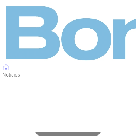
Panell de gestió de galetes
Notícies