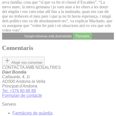
seva família, cosa que “sí que va fer el cònsol d’Escaldes”. “La
meva mare, la meva germana i jo vam anar a les obres a les dotze
del migdia i ens vam estar allí fins a la matinada, quan ens van dir
que no trobaven el meu pare i que ja no hi havia esperança, i ningú
dels polítics ens va dir abs­olutament res”, va explicar Machado, que
va assegurar que “volen fer país i en situacions així es veu que sols
volen vots”.
Permetre
Google Adsense està deshabilitat.
Comentaris
Afegir nou comentari
CONTACTA AMB NOSALTRES
Diari Bondia
Callaueta, 4, 1r
AD500 Andorra la Vella
Principat d'Andorra
Tel. +376 80 88 88
Formulari de contacte
Serveis
Farmàcies de guàrdia