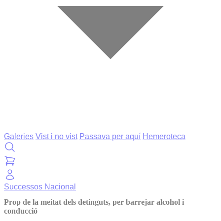
Galeries
Vist i no vist
Passava per aquí
Hemeroteca
Successos
Nacional
Prop de la meitat dels detinguts, per barrejar alcohol i
conducció