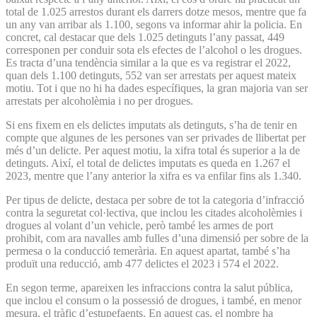
total de 1.025 arrestos durant els darrers dotze mesos, mentre que fa
un any van arribar als 1.100, segons va informar ahir la policia. En
concret, cal destacar que dels 1.025 detinguts l’any passat, 449
corresponen per conduir sota els efectes de l’alcohol o les drogues.
Es tracta d’una tendència similar a la que es va registrar el 2022,
quan dels 1.100 detinguts, 552 van ser arrestats per aquest mateix
motiu. Tot i que no hi ha dades específiques, la gran majoria van ser
arrestats per alcoholèmia i no per drogues.
Si ens fixem en els delictes imputats als detinguts, s’ha de tenir en
compte que algunes de les persones van ser privades de llibertat per
més d’un delicte. Per aquest motiu, la xifra total és superior a la de
detinguts. Així, el total de delictes imputats es queda en 1.267 el
2023, mentre que l’any anterior la xifra es va enfilar fins als 1.340.
Per tipus de delicte, destaca per sobre de tot la categoria d’infracció
contra la seguretat col·lectiva, que inclou les citades alcoholèmies i
drogues al volant d’un vehicle, però també les armes de port
prohibit, com ara navalles amb fulles d’una dimensió per sobre de la
permesa o la conducció temerària. En aquest apartat, també s’ha
produït una reducció, amb 477 delictes el 2023 i 574 el 2022.
En segon terme, apareixen les infraccions contra la salut pública,
que inclou el consum o la possessió de drogues, i també, en menor
mesura, el tràfic d’estupefaents. En aquest cas, el nombre ha