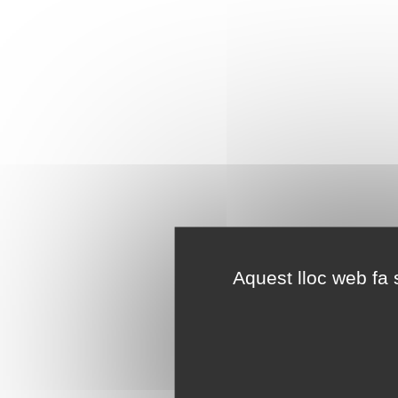
Aquest lloc web fa s