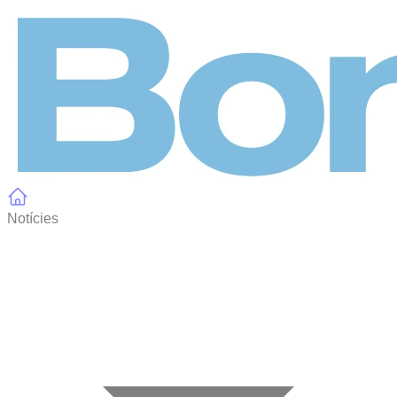
Panell de gestió de galetes
Notícies