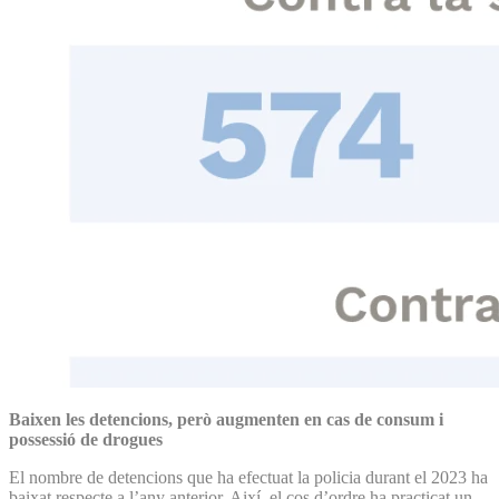
Baixen les detencions, però augmenten en cas de consum i
possessió de drogues
El nombre de detencions que ha efectuat la policia durant el 2023 ha
baixat respecte a l’any anterior. Així, el cos d’ordre ha practicat un