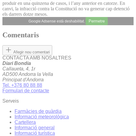
produir en una quinzena de casos, i l’any anterior en catorze. En
canvi, la infracció contra la Constitució no va generar cap detenció
els darrers dotze mesos.
Permetre
Google Adsense està deshabilitat.
Comentaris
Afegir nou comentari
CONTACTA AMB NOSALTRES
Diari Bondia
Callaueta, 4, 1r
AD500 Andorra la Vella
Principat d'Andorra
Tel. +376 80 88 88
Formulari de contacte
Serveis
Farmàcies de guàrdia
Informació meteorològica
Cartellera
Informació general
Informació turística