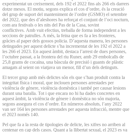
experimentat un creixement, dels 192 el 2022 fins als 266 els darrers
dotze mesos. El motiu, segons explica el cos d’ordre, és la creació
del grup de suport del manteniment de l’ordre (GSMO) el setembre
del 2022, que des d’aleshores ha reforçat el conjunt de l’oci nocturn,
com ara festivals o les nits del Pas de la Casa, sovint
conflictives. Amb vuit efectius, treballa de forma independent a les
seccions de patrulles. A més, la feina que es fa a les fronteres,
gràcies al paper dels gossos policia. D’aquesta manera, les persones
detingudes per aquest delicte s’ha incrementat de les 192 el 2022 a
les 266 el 2023. En aquest àmbit, destaca l’arrest de dues persones,
l’octubre passat, a la frontera del riu Runer, amb 29 embolcalls de
25,8 grams de cocaïna, una bàscula de precisió i guants de plàstic
amagats al seient on viatjava un menor, fill d’un dels detinguts.
El tercer grup amb més delictes són els que s’han produït contra la
integritat física i moral, que inclouen persones arrestades per
violència de gènere, violència domèstica i també per causar lesions
durant una baralla. Tot i que encara no hi ha dades concretes en
aquest àmbit, la violència de gènere i domèstica no són majoria,
segons assegura el cos d’ordre. En números absoluts, l’any 2022
van ser 164 les persones arrestades per aquesta infracció, mentre que
el 2023 només 140.
Pel que fa a la resta de tipologies de delicte, les xifres no arriben al
centenar en cap dels casos. Quant a la llibertat sexual, el 2023 es va