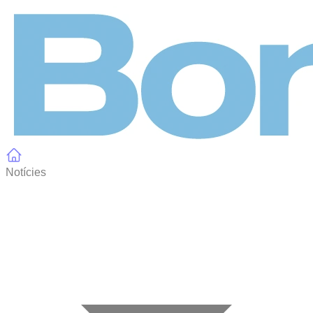
Panell de gestió de galetes
Notícies