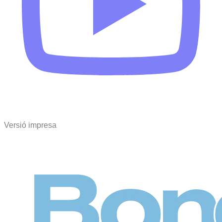
Versió impresa