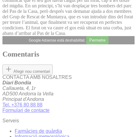
comunicar que el seu gos havia caigut per un forat, cap a les dotze
del migdia. En un principi, s’hi van desplaçar tres bombers del parc
del Pas de la Casa, però després van demanar ajuda a dos membres
del Grup de Rescat de Muntanya, que es van introduir dins del forat
per treure l’animal, que finalment va ser recuperat en perfectes
condicions. El forat on va caure el gos està situat en una corba, just
abans d’arribar al Pas de la Casa.
Permetre
Google Adsense està deshabilitat.
Comentaris
Afegir nou comentari
CONTACTA AMB NOSALTRES
Diari Bondia
Callaueta, 4, 1r
AD500 Andorra la Vella
Principat d'Andorra
Tel. +376 80 88 88
Formulari de contacte
Serveis
Farmàcies de guàrdia
Informació meteorològica