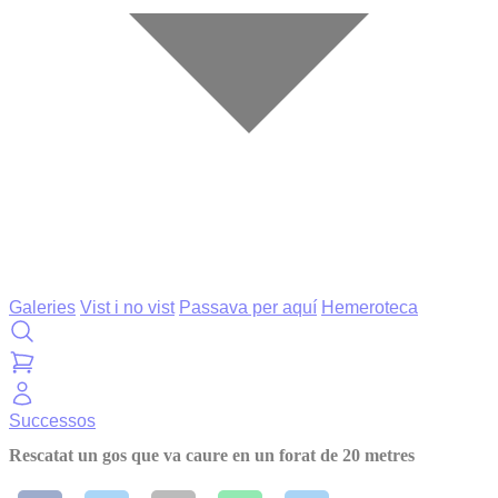
Galeries
Vist i no vist
Passava per aquí
Hemeroteca
Successos
Rescatat un gos que va caure en un forat de 20 metres