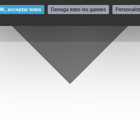
K, acceptar totes
Denega totes les galetes
Personalit