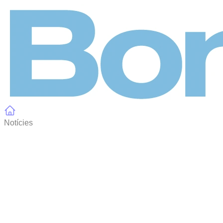
Panell de gestió de galetes
Notícies