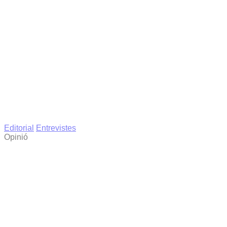
Editorial
Entrevistes
Opinió