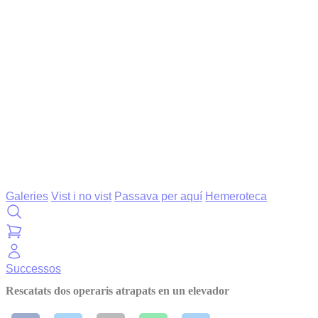
Galeries
Vist i no vist
Passava per aquí
Hemeroteca
Successos
Rescatats dos operaris atrapats en un elevador