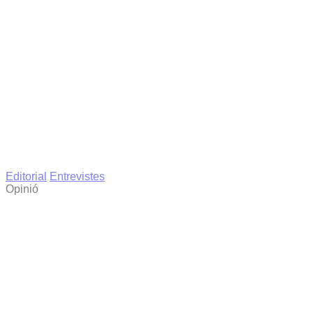
Editorial
Entrevistes
Opinió