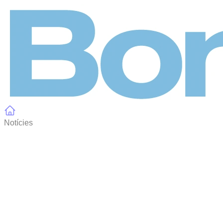
Panell de gestió de galetes
Notícies