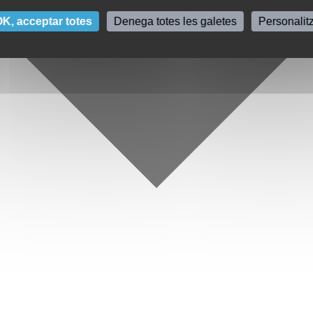
K, acceptar totes
Denega totes les galetes
Personalit