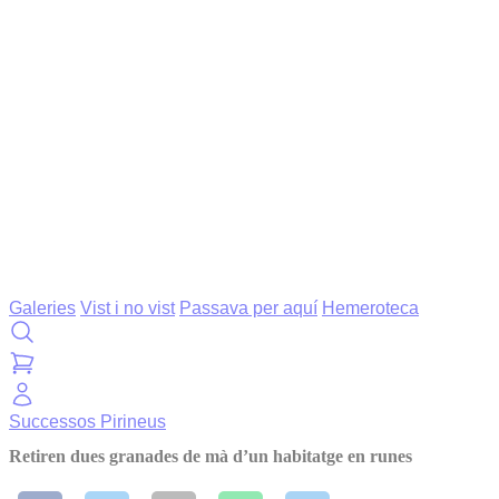
Galeries
Vist i no vist
Passava per aquí
Hemeroteca
Successos
Pirineus
Retiren dues granades de mà d’un habitatge en runes